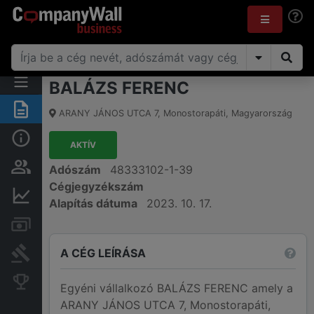
BALÁZS FERENC
Összegzés
ARANY JÁNOS UTCA 7
,
Monostorapáti
,
Magyarország
Alap információk
AKTÍV
Személyek és tulajdonjog
Adószám
48333102-1-39
Cégjegyzékszám
Pénzügyi információk
Alapítás dátuma
2023. 10. 17.
Számlák és zárolások
A CÉG LEÍRÁSA
Bírósági eljárások
Konkurens cégek
Egyéni vállalkozó BALÁZS FERENC amely a
ARANY JÁNOS UTCA 7, Monostorapáti,