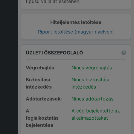
típusú vállalat esetében.
Hiteljelentés letöltése
Riport letöltése (magyar nyelven)
ÜZLETI ÖSSZEFOGLALÓ
Végrehajtás
Nincs végrehajtás
Biztosítási
Nincs biztosítási
intézkedés
intézkedés
Adótartozások:
Nincs adótartozás
A
A cég bejelentette az
foglalkoztatás
alkalmazottakat
bejelentése