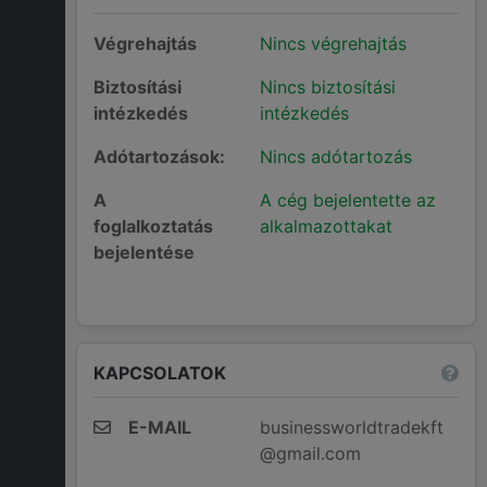
Végrehajtás
Nincs végrehajtás
Biztosítási
Nincs biztosítási
intézkedés
intézkedés
Adótartozások:
Nincs adótartozás
A
A cég bejelentette az
foglalkoztatás
alkalmazottakat
bejelentése
KAPCSOLATOK
E-MAIL
businessworldtradekft
@gmail.com