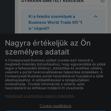
GYAKRAN ISMÉTELT KÉRDÉSEK
Ki a felelős személyek a
Business World Trade Kft "f.
a."
cégnél?
A cégnél a felelős személyek:
Cirella
Nagyra értékeljük az Ön
Simone
.
személyes adatait
Mi
Business World Trade Kft
A Companywall Business sütiket (cookie-kat) használ a
megfelelő működés biztosításához, hogy egyszerűbbé és jobbá
"f. a."
címe?
tegye a felhasználói élményt, statisztikai és analitikai célokra,
valamint a portál funkcionalitásának fejlesztése érdekében. A
Companywall Business portál használatával hozzájárul a sütik
Mi a
Business World Trade
alkalmazásához. A sütibeállításokat a böngészőjében
Kft "f. a."
cég alapításának
módosíthatja. További információk a sütikről, azok
használatáról és letiltásuk módjáról itt olvashatók.
dátuma?
Nyilatkozat a személyes adatok védelméről
Cookie-beállítások