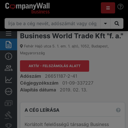
Business World Trade Kft "f. a."
Összegzés
Fehér Hajó utca 5. 1. em. 1. ajtó
,
1052
,
Budapest
,
Magyarország
Alap információk
AKTÍV - FELSZÁMOLÁS ALATT
Személyek és tulajdonjog
Adószám
26651187-2-41
Pénzügyi információk
Cégjegyzékszám
01-09-337227
Alapítás dátuma
2019. 02. 13.
Mélyreható hitelminősítés
Számlák és zárolások
A CÉG LEÍRÁSA
Bírósági eljárások
Korlátolt felelősségű társaság Business
Konkurens cégek