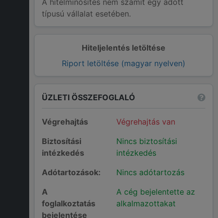
A hitelminősítés nem számít egy adott
típusú vállalat esetében.
Hiteljelentés letöltése
Riport letöltése (magyar nyelven)
ÜZLETI ÖSSZEFOGLALÓ
Végrehajtás
Végrehajtás van
Biztosítási
Nincs biztosítási
intézkedés
intézkedés
Adótartozások:
Nincs adótartozás
A
A cég bejelentette az
foglalkoztatás
alkalmazottakat
bejelentése