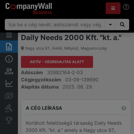
Daily Needs 2000 Kft. "kt. a."
Összegzés
Nagy utca 97.
,
6449
,
Mélykút
,
Magyarország
Alap információk
AKTÍV - VÉGREHAJTÁS ALATT
Személyek és tulajdonjog
Adószám
32882164-2-03
Cégjegyzékszám
03-09-139690
Pénzügyi információk
Alapítás dátuma
2025. 08. 29.
Számlák és zárolások
A CÉG LEÍRÁSA
Bírósági eljárások
Konkurens cégek
Korlátolt felelősségű társaság Daily Needs
2000 Kft. "kt. a." amely a Nagy utca 97.,