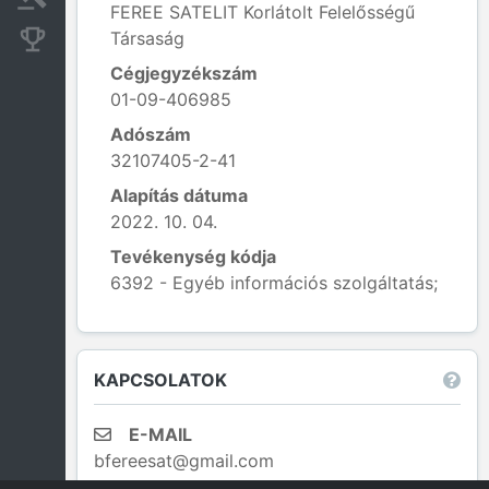
FEREE SATELIT Korlátolt Felelősségű
Társaság
Konkurens cégek
Cégjegyzékszám
01-09-406985
Adószám
32107405-2-41
Alapítás dátuma
2022. 10. 04.
Tevékenység kódja
6392 - Egyéb információs szolgáltatás;
Leaflet
|
© OpenStreetMap contributors
KAPCSOLATOK
E-MAIL
bfereesat@gmail.com