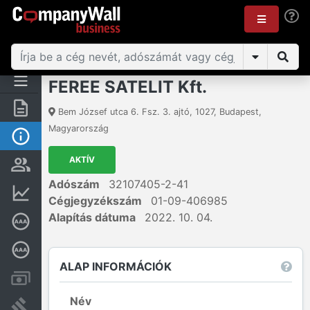
FEREE SATELIT Kft.
Összegzés
Bem József utca 6. Fsz. 3. ajtó
,
1027
,
Budapest
,
Magyarország
Alap információk
AKTÍV
Személyek és tulajdonjog
Adószám
32107405-2-41
Pénzügyi információk
Cégjegyzékszám
01-09-406985
Alapítás dátuma
2022. 10. 04.
Cégkiválósági tanúsítvány
Mélyreható hitelminősítés
ALAP INFORMÁCIÓK
Számlák és zárolások
Név
Bírósági eljárások