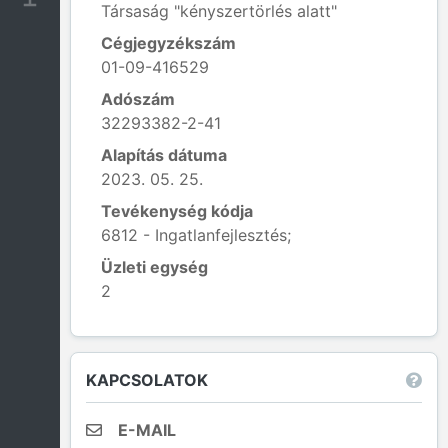
Társaság "kényszertörlés alatt"
Cégjegyzékszám
01-09-416529
Adószám
32293382-2-41
Alapítás dátuma
2023. 05. 25.
Tevékenység kódja
6812 - Ingatlanfejlesztés;
Üzleti egység
2
Leaflet
|
© OpenStreetMap contributors
KAPCSOLATOK
E-MAIL