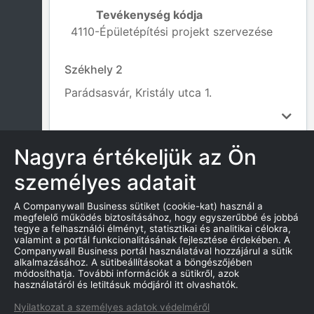
Tevékenység kódja
4110-Épületépítési projekt szervezése
Székhely 2
Parádsasvár, Kristály utca 1.
Nagyra értékeljük az Ön
személyes adatait
INFORMÁCIÓK AZ ÁLLAMTÓL
A Companywall Business sütiket (cookie-kat) használ a
megfelelő működés biztosításához, hogy egyszerűbbé és jobbá
Alaptőke:
tegye a felhasználói élményt, statisztikai és analitikai célokra,
3 000 000,00
valamint a portál funkcionalitásának fejlesztése érdekében. A
Companywall Business portál használatával hozzájárul a sütik
Jogi forma:
alkalmazásához. A sütibeállításokat a böngészőjében
módosíthatja. További információk a sütikről, azok
Kft.
használatáról és letiltásuk módjáról itt olvashatók.
Változások a cégnél
Nyilatkozat a személyes adatok védelméről