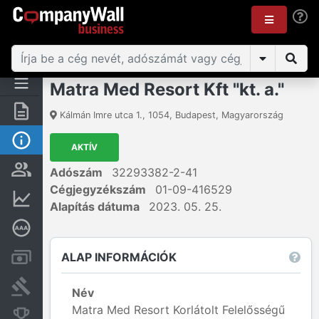
Matra Med Resort Kft "kt. a."
Összegzés
Kálmán Imre utca 1.
,
1054
,
Budapest
,
Magyarország
Alap információk
AKTÍV
Személyek és tulajdonjog
Adószám
32293382-2-41
Cégjegyzékszám
01-09-416529
Pénzügyi információk
Alapítás dátuma
2023. 05. 25.
Mélyreható hitelminősítés
ALAP INFORMÁCIÓK
Számlák és zárolások
Bírósági eljárások
Név
Matra Med Resort Korlátolt Felelősségű
Konkurens cégek