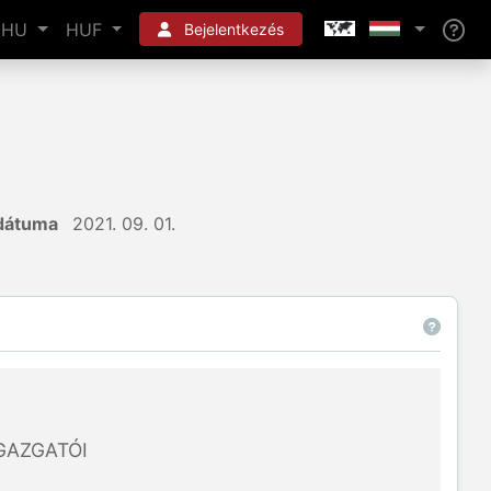
HU
HUF
Bejelentkezés
 dátuma
2021. 09. 01.
GAZGATÓI