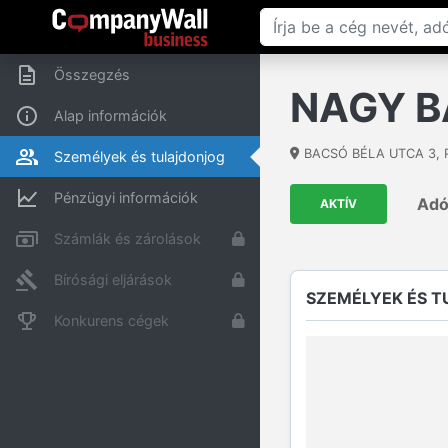
Összegzés
NAGY 
Alap információk
BACSÓ BÉLA UTCA 3
,
Személyek és tulajdonjog
Pénzügyi információk
Ad
AKTÍV
Számlák és zárolások
Bírósági eljárások
SZEMÉLYEK ÉS 
Konkurens cégek