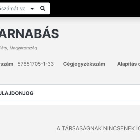
BARNABÁS
Páty
,
Magyarország
ószám
57651705-1-33
Cégjegyzékszám
Alapítás
TULAJDONJOG
A TÁRSASÁGNAK NINCSENEK I