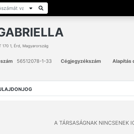
GABRIELLA
 170 1
,
Érd
,
Magyarország
ószám
56512078-1-33
Cégjegyzékszám
Alapítás
TULAJDONJOG
A TÁRSASÁGNAK NINCSENEK I