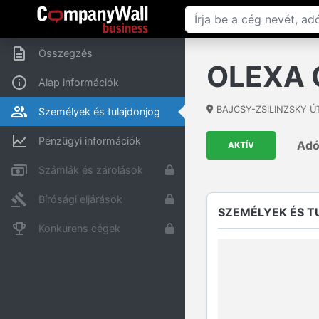
Összegzés
OLEXA 
Alap információk
BAJCSY-ZSILINZSKY ÚT
Személyek és tulajdonjog
Pénzügyi információk
Ad
AKTÍV
Számlák és zárolások
Bírósági eljárások
SZEMÉLYEK ÉS 
Konkurens cégek