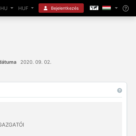
HU
HUF
Bejelentkezés
 dátuma
2020. 09. 02.
GAZGATÓI