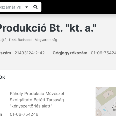
rodukció Bt. "kt. a."
 ajtó
,
1144
,
Budapest
,
Magyarország
ószám
21493124-2-42
Cégjegyzékszám
01-06-7542
ÓK
Páholy Produkció Művészeti
Szolgáltató Betéti Társaság
"kényszertörlés alatt"
m
01-06-754246