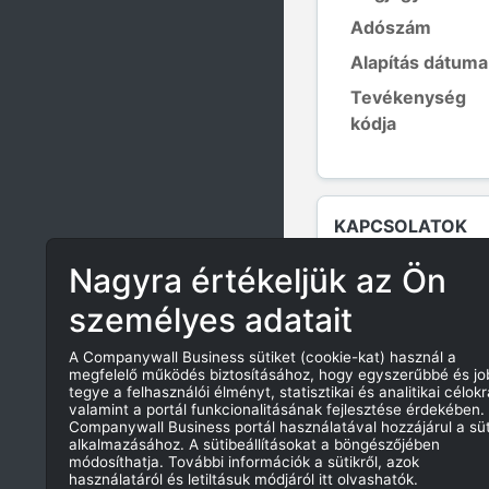
Adószám
Alapítás dátuma
Tevékenység
kódja
KAPCSOLATOK
Nagyra értékeljük az Ön
E-MAIL
személyes adatait
A Companywall Business sütiket (cookie-kat) használ a
megfelelő működés biztosításához, hogy egyszerűbbé és j
INFORMÁCIÓK A
tegye a felhasználói élményt, statisztikai és analitikai célokr
valamint a portál funkcionalitásának fejlesztése érdekében.
Companywall Business portál használatával hozzájárul a süt
Alaptőke:
alkalmazásához. A sütibeállításokat a böngészőjében
módosíthatja. További információk a sütikről, azok
Jogi forma:
használatáról és letiltásuk módjáról itt olvashatók.