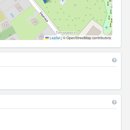
Leaflet
|
© OpenStreetMap contributors