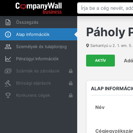
Összegzés
Páholy P
Alap információk
Sarkantyú u 2. 1. em. 5.
Személyek és tulajdonjog
Pénzügyi információk
Ad
AKTÍV
Számlák és zárolások
Bírósági eljárások
ALAP INFORMÁCI
Konkurens cégek
Név
Cégjegyzékszá