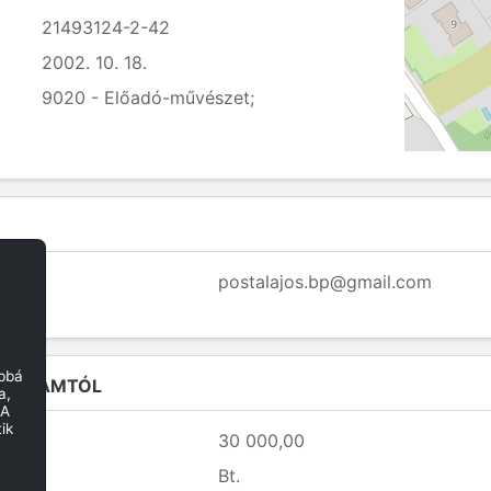
21493124-2-42
2002. 10. 18.
9020 - Előadó-művészet;
postalajos.bp@gmail.com
obbá
Z ÁLLAMTÓL
a,
 A
ik
30 000,00
Bt.