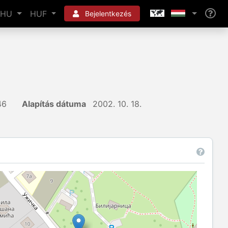
HU
HUF
Bejelentkezés
46
Alapítás dátuma
2002. 10. 18.