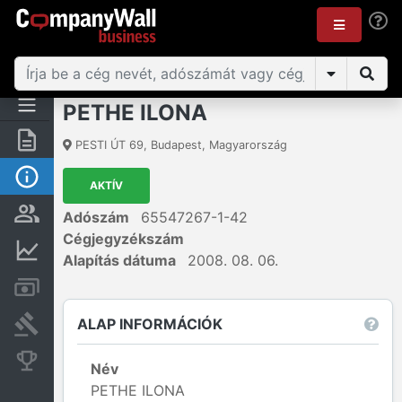
PETHE ILONA
Összegzés
PESTI ÚT 69
,
Budapest
,
Magyarország
Alap információk
AKTÍV
Személyek és tulajdonjog
Adószám
65547267-1-42
Cégjegyzékszám
Pénzügyi információk
Alapítás dátuma
2008. 08. 06.
Számlák és zárolások
ALAP INFORMÁCIÓK
Bírósági eljárások
Konkurens cégek
Név
PETHE ILONA