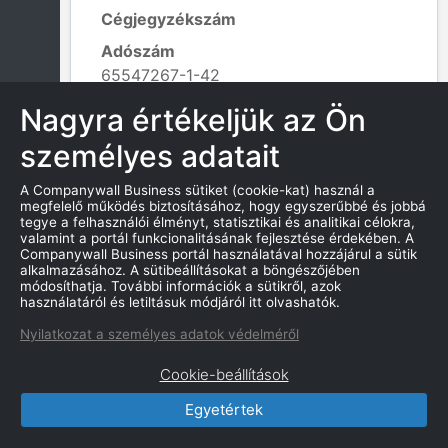
Cégjegyzékszám
Adószám
65547267-1-42
Alapítás dátuma
Nagyra értékeljük az Ön
2008. 08. 06.
személyes adatait
Tevékenység kódja
862101 - Háziorvosi ellátás;
A Companywall Business sütiket (cookie-kat) használ a
Leaflet
|
© OpenStreetMap contributors
megfelelő működés biztosításához, hogy egyszerűbbé és jobbá
tegye a felhasználói élményt, statisztikai és analitikai célokra,
valamint a portál funkcionalitásának fejlesztése érdekében. A
Companywall Business portál használatával hozzájárul a sütik
alkalmazásához. A sütibeállításokat a böngészőjében
KAPCSOLATOK
módosíthatja. További információk a sütikről, azok
használatáról és letiltásuk módjáról itt olvashatók.
Nyilatkozat a személyes adatok védelméről
Cookie-beállítások
CompanyWall Business © 2026
Egyetértek
|
Kapcsolat
|
Felhasználási feltétek
|
Adatvédelmi szabályzat