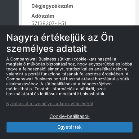
Cégjegyzékszám
Adószám
57138307-1-51
Alapítás dátuma
Nagyra értékeljük az Ön
2021. 03. 01.
személyes adatait
Tevékenység kódja
749922 - Lektorálás (nem nyelvi);
A Companywall Business sütiket (cookie-kat) használ a
Leaflet
|
© OpenStreetMap contributors
megfelelő működés biztosításához, hogy egyszerűbbé és jobbá
tegye a felhasználói élményt, statisztikai és analitikai célokra,
valamint a portál funkcionalitásának fejlesztése érdekében. A
Companywall Business portál használatával hozzájárul a sütik
alkalmazásához. A sütibeállításokat a böngészőjében
KAPCSOLATOK
módosíthatja. További információk a sütikről, azok
használatáról és letiltásuk módjáról itt olvashatók.
Nyilatkozat a személyes adatok védelméről
Cookie-beállítások
CompanyWall Business © 2026
Egyetértek
|
Kapcsolat
|
Felhasználási feltétek
|
Adatvédelmi szabályzat