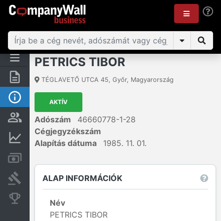
PETRICS TIBOR
Összegzés
TÉGLAVETŐ UTCA 45
,
Győr
,
Magyarország
Alap információk
AKTÍV
Személyek és tulajdonjog
Adószám
46660778-1-28
Cégjegyzékszám
Pénzügyi információk
Alapítás dátuma
1985. 11. 01.
Számlák és zárolások
ALAP INFORMÁCIÓK
Bírósági eljárások
Konkurens cégek
Név
PETRICS TIBOR