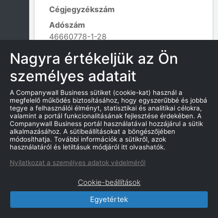
Cégjegyzékszám
Adószám
46660778-1-28
Alapítás dátuma
Nagyra értékeljük az Ön
1985. 11. 01.
személyes adatait
Tevékenység kódja
493301 - Taxis személyszállítás;
A Companywall Business sütiket (cookie-kat) használ a
Leaflet
|
© OpenStreetMap contributors
megfelelő működés biztosításához, hogy egyszerűbbé és jobbá
tegye a felhasználói élményt, statisztikai és analitikai célokra,
valamint a portál funkcionalitásának fejlesztése érdekében. A
Companywall Business portál használatával hozzájárul a sütik
alkalmazásához. A sütibeállításokat a böngészőjében
KAPCSOLATOK
módosíthatja. További információk a sütikről, azok
használatáról és letiltásuk módjáról itt olvashatók.
Nyilatkozat a személyes adatok védelméről
Cookie-beállítások
CompanyWall Business © 2026
Egyetértek
|
Kapcsolat
|
Felhasználási feltétek
|
Adatvédelmi szabályzat