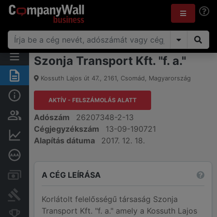
Szonja Transport Kft. "f. a."
Összegzés
Kossuth Lajos út 47.
,
2161
,
Csomád
,
Magyarország
Alap információk
AKTÍV - FELSZÁMOLÁS ALATT
Személyek és tulajdonjog
Adószám
26207348-2-13
Cégjegyzékszám
13-09-190721
Pénzügyi információk
Alapítás dátuma
2017. 12. 18.
Mélyreható hitelminősítés
A CÉG LEÍRÁSA
Számlák és zárolások
Bírósági eljárások
Korlátolt felelősségű társaság Szonja
Transport Kft. "f. a." amely a Kossuth Lajos
Konkurens cégek