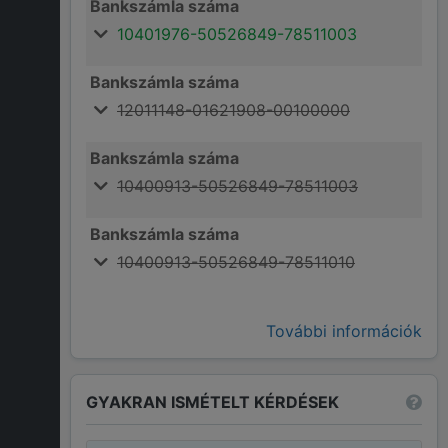
Bankszámla száma
10401976-50526849-78511003
Bankszámla száma
12011148-01621908-00100000
Bankszámla száma
10400913-50526849-78511003
Bankszámla száma
10400913-50526849-78511010
További információk
GYAKRAN ISMÉTELT KÉRDÉSEK