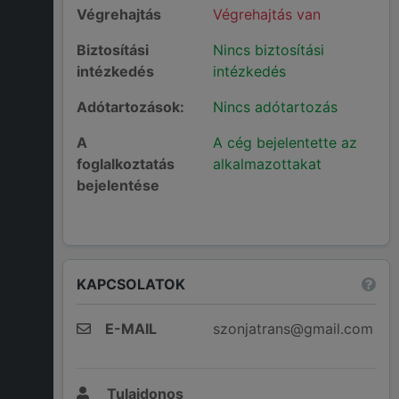
Végrehajtás
Végrehajtás van
Biztosítási
Nincs biztosítási
intézkedés
intézkedés
Adótartozások:
Nincs adótartozás
A
A cég bejelentette az
foglalkoztatás
alkalmazottakat
bejelentése
KAPCSOLATOK
E-MAIL
szonjatrans@gmail.com
Tulajdonos