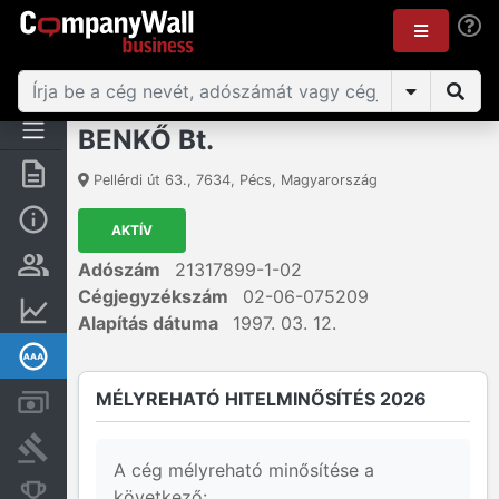
BENKŐ Bt.
Összegzés
Pellérdi út 63.
,
7634
,
Pécs
,
Magyarország
Alap információk
AKTÍV
Személyek és tulajdonjog
Adószám
21317899-1-02
Cégjegyzékszám
02-06-075209
Pénzügyi információk
Alapítás dátuma
1997. 03. 12.
Mélyreható hitelminősítés
MÉLYREHATÓ HITELMINŐSÍTÉS 2026
Számlák és zárolások
Bírósági eljárások
A cég mélyreható minősítése a
Konkurens cégek
következő: