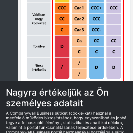
Nagyra értékeljük az Ön
személyes adatait
ZÁROLÁS
A Companywall Business sütiket (cookie-kat) használ a
megfelelő működés biztosításához, hogy egyszerűbbé és jobbá
tegye a felhasználói élményt, statisztikai és analitikai célokra,
valamint a portál funkcionalitásának fejlesztése érdekében. A
AZ ÖSSZEFOGLALÓ MUTATJA A
Companywall Business portál használatával hozzájárul a sütik