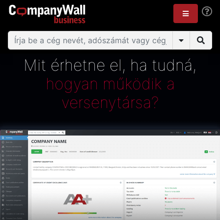
Mit érhetne el, ha tudná,
hogyan működik a
versenytársa?