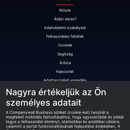
Rólunk
Állást keres?
Adatvédelmi szabályzat
Felhasználási feltétek
Cookiek
Segítség
Árlista
Kapcsolat
Adathasználati engedély
Szolgáltatásaink
Nagyra értékeljük az Ön
személyes adatait
Cégminősítés
Cégminősítési riport
A Companywall Business sütiket (cookie-kat) használ a
megfelelő működés biztosításához, hogy egyszerűbbé és jobbá
Kiváló cégminősítési tanúsítvány
tegye a felhasználói élményt, statisztikai és analitikai célokra,
valamint a portál funkcionalitásának fejlesztése érdekében. A
Termékek