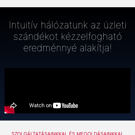
Intuitív hálózatunk az üzleti
szándékot kézzelfogható
eredménnyé alakítja!
SZOLGÁLTATÁSAINKKAL ÉS MEGOLDÁSAINKKAL