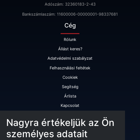
Adószám: 32360183-2-43
Bankszámlaszám: 11600006-00000001-98337681
Cég
Rólunk
Állást keres?
Adatvédelmi szabályzat
Felhasználási feltétek
Cookiek
Segítség
Árlista
Kapcsolat
Adathasználati engedély
Nagyra értékeljük az Ön
Szolgáltatásaink
személyes adatait
Cégminősítés