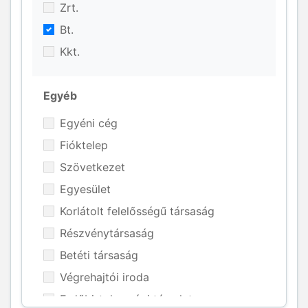
Zrt.
Bt.
Kkt.
Egyéb
Egyéni cég
Fióktelep
Szövetkezet
Egyesület
Korlátolt felelősségű társaság
Részvénytársaság
Betéti társaság
Végrehajtói iroda
Erdőbirtokossági társulat