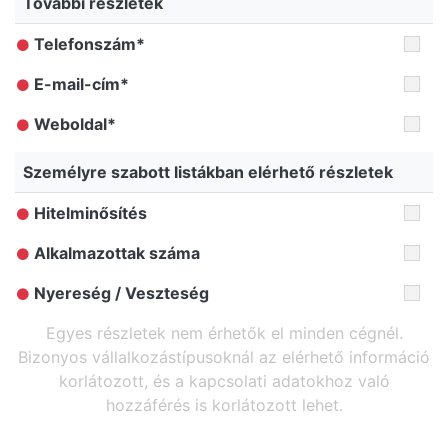
További részletek
Telefonszám*
E-mail-cím*
Weboldal*
Személyre szabott listákban elérhető részletek
Hitelminősítés
Alkalmazottak száma
Nyereség / Veszteség
Egyes részletek nem érhetők el minden cégnél.
Bizonyos vállalkozástípusoknál az elérhető információ
korlátozott, és a kapcsolati adatokhoz való
hozzáférés is korlátozott lehet.