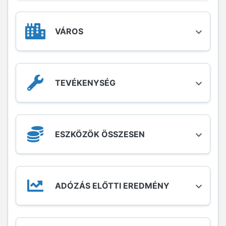
Közös vállalat
Külföldi vállalkozás magyarországi
VÁROS
fióktelepe
Közkereseti társaság
Külföldiek magyarországi közvetlen
kereskedelmi képviselete
TEVÉKENYSÉG
Közjegyzői iroda
Európai részvénytársaság
Egyesülés
ESZKÖZÖK ÖSSZESEN
Vízgazdálkodási társulat
Vállalat
Európai gazdasági egyesülés
ADÓZÁS ELŐTTI EREDMÉNY
Gazdasági munkaközösség