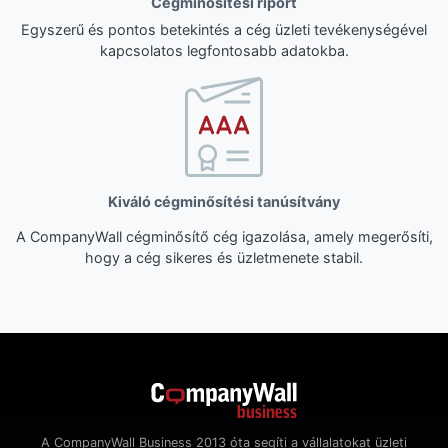
Cégminősítési riport
Egyszerű és pontos betekintés a cég üzleti tevékenységével
kapcsolatos legfontosabb adatokba.
Kiváló cégminősítési tanúsítvány
A CompanyWall cégminősítő cég igazolása, amely megerősíti,
hogy a cég sikeres és üzletmenete stabil.
A CompanyWall Business 2013 óta segíti a vállalatokat üzleti