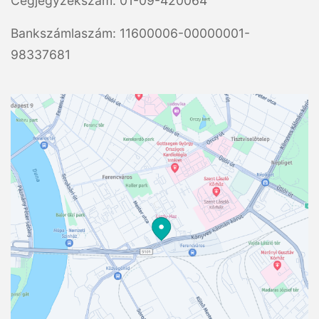
Cégjegyzékszám: 01-09-420064
Bankszámlaszám: 11600006-00000001-
98337681