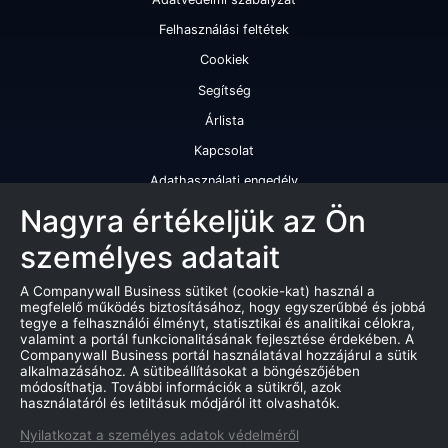
Felhasználási feltétek
Cookiek
Segítség
Árlista
Kapcsolat
Adathasználati engedély
Szolgáltatásaink
Nagyra értékeljük az Ön
személyes adatait
Cégminősítés
Cégminősítési riport
A Companywall Business sütiket (cookie-kat) használ a
megfelelő működés biztosításához, hogy egyszerűbbé és jobbá
Kiváló cégminősítési tanúsítvány
tegye a felhasználói élményt, statisztikai és analitikai célokra,
valamint a portál funkcionalitásának fejlesztése érdekében. A
Termékek
Companywall Business portál használatával hozzájárul a sütik
alkalmazásához. A sütibeállításokat a böngészőjében
Companywall Business - Adattovábbítási szerződés
módosíthatja. További információk a sütikről, azok
használatáról és letiltásuk módjáról itt olvashatók.
Csődeljárások
Nyilatkozat a személyes adatok védelméről