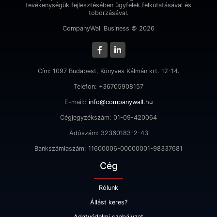
tevékenységük fejlesztésében ügyfelek felkutatásával és
toborzásával.
CompanyWall Business © 2026
Cím: 1097 Budapest, Könyves Kálmán krt. 12-14.
Telefon: +36705908157
E-mail::
info@companywall.hu
Cégjegyzékszám: 01-09-420064
Adószám: 32360183-2-43
Bankszámlaszám: 11600006-00000001-98337681
Cég
Rólunk
Állást keres?
Adatvédelmi szabályzat