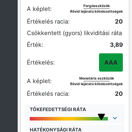
Forgóeszközök
Rövid lejáratú kötelezettségek
20
Csökkentett (gyors) likviditási ráta
3,89
AAA
Monetáris eszközök
Rövid lejáratú kötelezettségek
20
TŐKEFEDETTSÉGI RÁTA
HATÉKONYSÁGI RÁTA