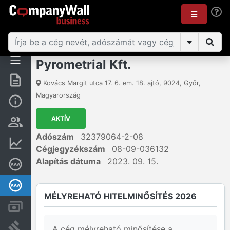
Pyrometrial Kft.
Összegzés
Kovács Margit utca 17. 6. em. 18. ajtó
,
9024
,
Győr
,
Magyarország
Alap információk
AKTÍV
Személyek és tulajdonjog
Adószám
32379064-2-08
Pénzügyi információk
Cégjegyzékszám
08-09-036132
Alapítás dátuma
2023. 09. 15.
Cégkiválósági tanúsítvány
Mélyreható hitelminősítés
MÉLYREHATÓ HITELMINŐSÍTÉS 2026
Számlák és zárolások
Bírósági eljárások
A cég mélyreható minősítése a