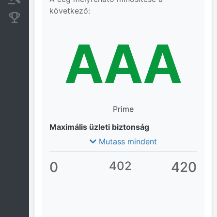
következő:
Konkurens cégek
AAA
Prime
Maximális üzleti biztonság
Mutass mindent
0
402
420