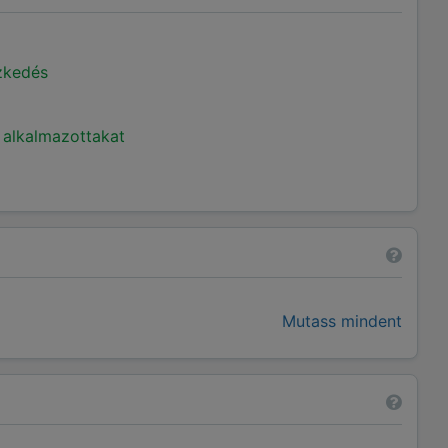
ézkedés
 alkalmazottakat
Mutass mindent