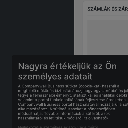
SZÁMLÁK ÉS ZÁ
Nagyra értékeljük az Ön
személyes adatait
A Companywall Business sütiket (cookie-kat) használ a
GYAKRAN ISMÉTE
megfelelő működés biztosításához, hogy egyszerűbbé és j
tegye a felhasználói élményt, statisztikai és analitikai célokr
valamint a portál funkcionalitásának fejlesztése érdekében.
Companywall Business portál használatával hozzájárul a süt
Mi
ANDREA V
alkalmazásához. A sütibeállításokat a böngészőjében
módosíthatja. További információk a sütikről, azok
használatáról és letiltásuk módjáról itt olvashatók.
Mi a
ANDREA 
Nyilatkozat a személyes adatok védelméről