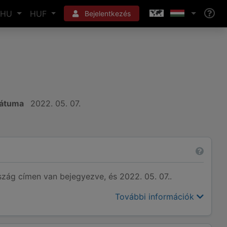
HU
HUF
Bejelentkezés
dátuma
2022. 05. 07.
g címen van bejegyezve, és 2022. 05. 07..
További információk