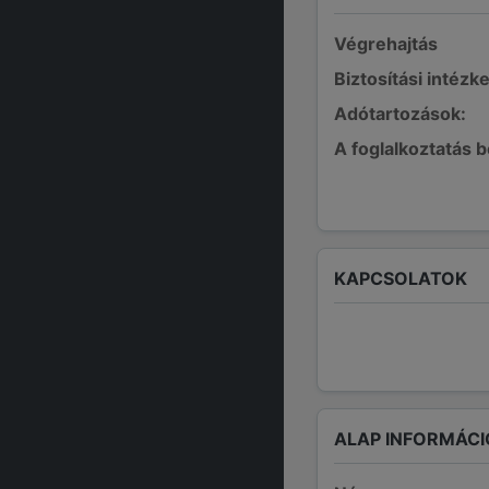
Végrehajtás
Biztosítási intézk
Adótartozások:
A foglalkoztatás 
KAPCSOLATOK
ALAP INFORMÁCI