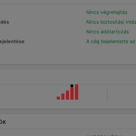
Nincs végrehajtás
edés
Nincs biztosítási int
Nincs adótartozás
bejelentése
A cég bejelentette az
ÓK