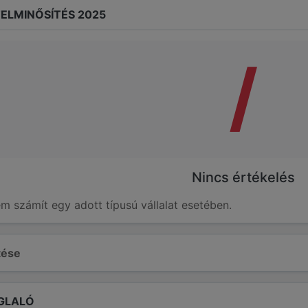
ELMINŐSÍTÉS 2025
/
Nincs értékelés
em számít egy adott típusú vállalat esetében.
ltése
GLALÓ