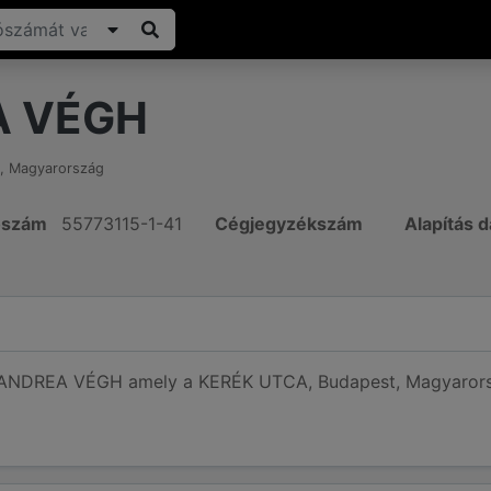
A VÉGH
,
Magyarország
ószám
55773115-1-41
Cégjegyzékszám
Alapítás 
 ANDREA VÉGH amely a KERÉK UTCA, Budapest, Magyarorszá