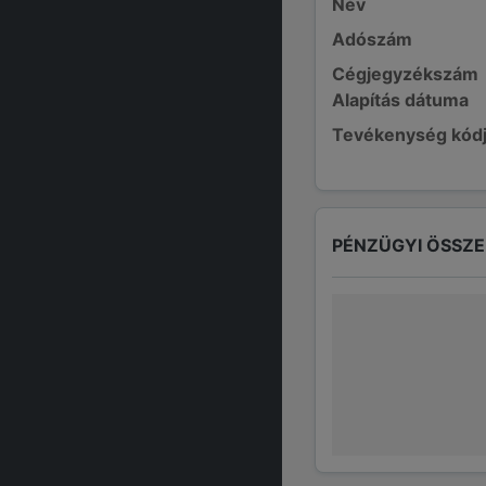
Név
Adószám
Cégjegyzékszám
Alapítás dátuma
Tevékenység kód
PÉNZÜGYI ÖSSZ