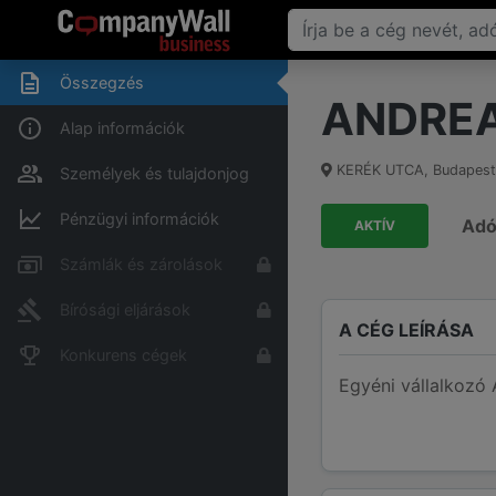
Összegzés
ANDRE
Alap információk
KERÉK UTCA
,
Budapest
Személyek és tulajdonjog
Pénzügyi információk
Ad
AKTÍV
Számlák és zárolások
Bírósági eljárások
A CÉG LEÍRÁSA
Konkurens cégek
Egyéni vállalkozó