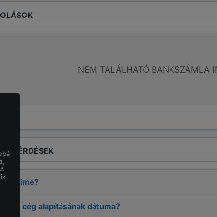
ROLÁSOK
NEM TALÁLHATÓ BANKSZÁMLA I
LT KÉRDÉSEK
obbá
a,
 A
ik
ÉGH
címe?
VÉGH
cég alapításának dátuma?