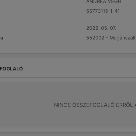
ANDREA VÉGH
55773115-1-41
2022. 05. 07.
ja
552002 - Magánszállá
EFOGLALÓ
NINCS ÖSSZEFOGLALÓ ERRŐL 