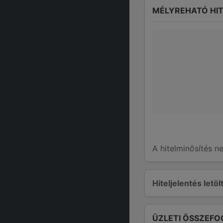
MÉLYREHATÓ HIT
A hitelminősítés n
Hiteljelentés letö
ÜZLETI ÖSSZEFO