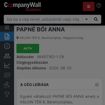
PAPNÉ BÓI ANNA
Összegzés
KÁLVIN TÉR 8
,
Berettyóújfalu
,
Magyarország
Alap információk
AKTÍV
Személyek és tulajdonjog
Adószám
56407163-1-29
Cégjegyzékszám
Pénzügyi információk
Alapítás dátuma
2020. 08. 01.
Számlák és zárolások
A CÉG LEÍRÁSA
Bírósági eljárások
Konkurens cégek
Egyéni vállalkozó PAPNÉ BÓI ANNA amely a
KÁLVIN TÉR 8, Berettyóújfalu,