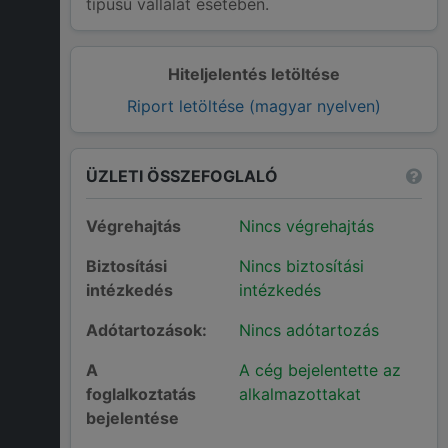
típusú vállalat esetében.
Hiteljelentés letöltése
Riport letöltése (magyar nyelven)
ÜZLETI ÖSSZEFOGLALÓ
Végrehajtás
Nincs végrehajtás
Biztosítási
Nincs biztosítási
intézkedés
intézkedés
Adótartozások:
Nincs adótartozás
A
A cég bejelentette az
foglalkoztatás
alkalmazottakat
bejelentése