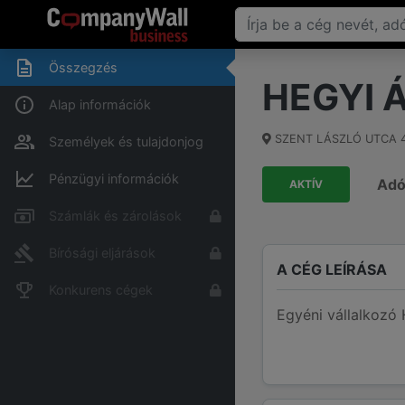
Összegzés
HEGYI 
Alap információk
SZENT LÁSZLÓ UTCA 
Személyek és tulajdonjog
Pénzügyi információk
Ad
AKTÍV
Számlák és zárolások
Bírósági eljárások
A CÉG LEÍRÁSA
Konkurens cégek
Egyéni vállalkozó