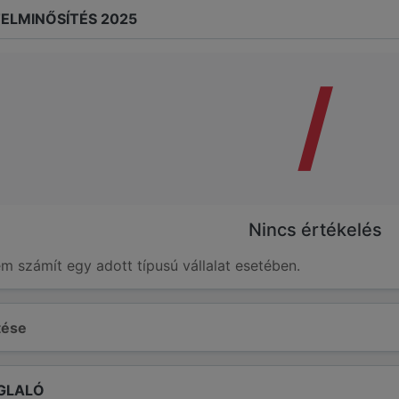
ELMINŐSÍTÉS 2025
/
Nincs értékelés
em számít egy adott típusú vállalat esetében.
ltése
GLALÓ