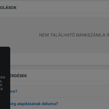
ROLÁSOK
NEM TALÁLHATÓ BANKSZÁMLA I
LT KÉRDÉSEK
obbá
a,
 A
ik
ÁD
címe?
RPÁD
cég alapításának dátuma?