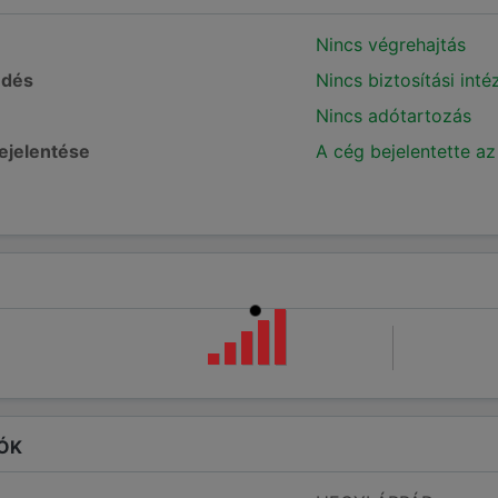
Nincs végrehajtás
edés
Nincs biztosítási int
Nincs adótartozás
bejelentése
A cég bejelentette az
ÓK