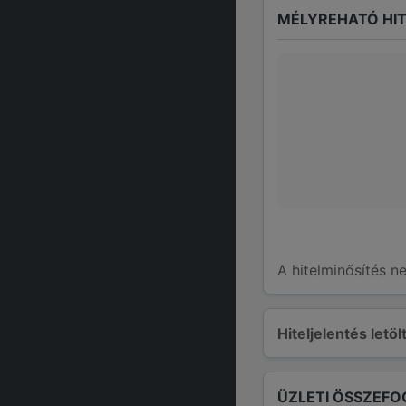
MÉLYREHATÓ HIT
A hitelminősítés n
Hiteljelentés letö
ÜZLETI ÖSSZEFO