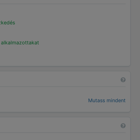
ézkedés
 alkalmazottakat
Mutass mindent