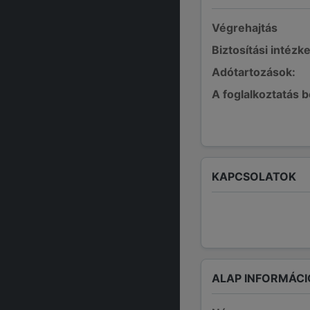
Végrehajtás
Biztosítási intézk
Adótartozások:
A foglalkoztatás 
KAPCSOLATOK
ALAP INFORMÁCI