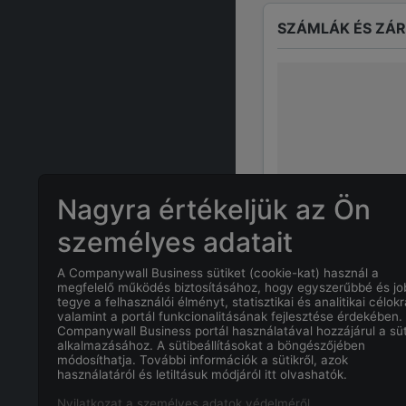
SZÁMLÁK ÉS ZÁ
Nagyra értékeljük az Ön
személyes adatait
A Companywall Business sütiket (cookie-kat) használ a
GYAKRAN ISMÉTE
megfelelő működés biztosításához, hogy egyszerűbbé és j
tegye a felhasználói élményt, statisztikai és analitikai célokr
valamint a portál funkcionalitásának fejlesztése érdekében.
Companywall Business portál használatával hozzájárul a süt
Mi
HEGYI ÁRP
alkalmazásához. A sütibeállításokat a böngészőjében
módosíthatja. További információk a sütikről, azok
használatáról és letiltásuk módjáról itt olvashatók.
Mi a
HEGYI Á
Nyilatkozat a személyes adatok védelméről