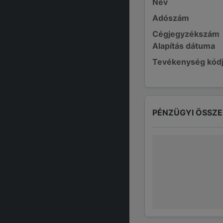
Név
Adószám
Cégjegyzékszám
Alapítás dátuma
Tevékenység kód
PÉNZÜGYI ÖSSZ