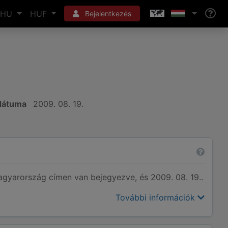
HU
HUF
Bejelentkezés
 dátuma
2009. 08. 19.
yarország címen van bejegyezve, és 2009. 08. 19..
További információk