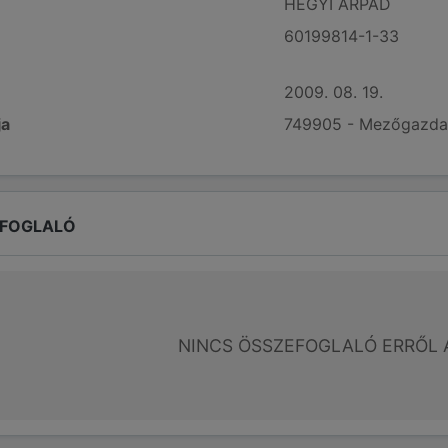
HEGYI ÁRPÁD
60199814-1-33
2009. 08. 19.
ja
749905 - Mezőgazdas
EFOGLALÓ
NINCS ÖSSZEFOGLALÓ ERRŐL 