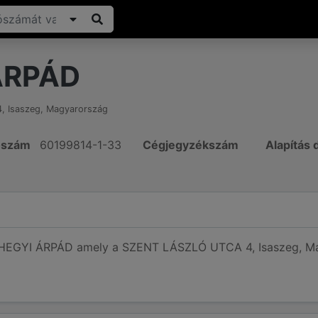
ÁRPÁD
4
,
Isaszeg
,
Magyarország
ószám
60199814-1-33
Cégjegyzékszám
Alapítás
 HEGYI ÁRPÁD amely a SZENT LÁSZLÓ UTCA 4, Isaszeg, Mag