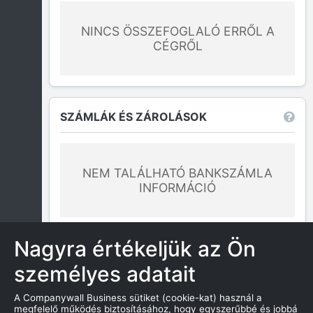
NINCS ÖSSZEFOGLALÓ ERRŐL A
CÉGRŐL
SZÁMLÁK ÉS ZÁROLÁSOK
NEM TALÁLHATÓ BANKSZÁMLA
INFORMÁCIÓ
További információk
Nagyra értékeljük az Ön
személyes adatait
GYAKRAN ISMÉTELT KÉRDÉSEK
A Companywall Business sütiket (cookie-kat) használ a
megfelelő működés biztosításához, hogy egyszerűbbé és jobbá