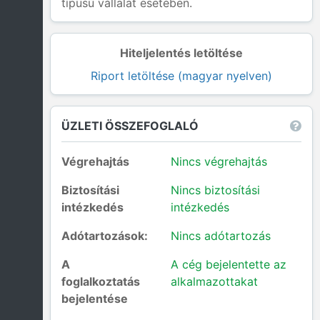
típusú vállalat esetében.
Hiteljelentés letöltése
Riport letöltése (magyar nyelven)
ÜZLETI ÖSSZEFOGLALÓ
Végrehajtás
Nincs végrehajtás
Biztosítási
Nincs biztosítási
intézkedés
intézkedés
Adótartozások:
Nincs adótartozás
A
A cég bejelentette az
foglalkoztatás
alkalmazottakat
bejelentése