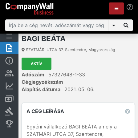
BAGI BEÁTA
Összegzés
SZATMÁRI UTCA 37
,
Szentendre
,
Magyarország
Alap információk
AKTÍV
Személyek és tulajdonjog
Adószám
57327648-1-33
Cégjegyzékszám
Pénzügyi információk
Alapítás dátuma
2021. 05. 06.
Számlák és zárolások
A CÉG LEÍRÁSA
Bírósági eljárások
Konkurens cégek
Egyéni vállalkozó BAGI BEÁTA amely a
SZATMÁRI UTCA 37, Szentendre,