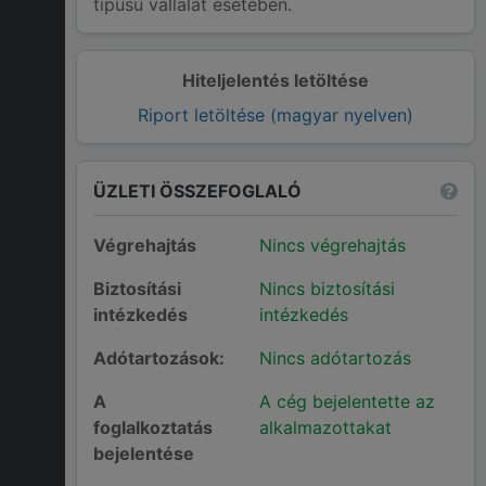
típusú vállalat esetében.
Hiteljelentés letöltése
Riport letöltése (magyar nyelven)
ÜZLETI ÖSSZEFOGLALÓ
Végrehajtás
Nincs végrehajtás
Biztosítási
Nincs biztosítási
intézkedés
intézkedés
Adótartozások:
Nincs adótartozás
A
A cég bejelentette az
foglalkoztatás
alkalmazottakat
bejelentése