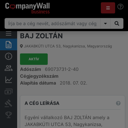
BAJ ZOLTÁN
Összegzés
JAKABKÚTI UTCA 53
,
Nagykanizsa
,
Magyarország
Alap információk
AKTÍV
Személyek és tulajdonjog
Adószám
69073731-2-40
Cégjegyzékszám
Pénzügyi információk
Alapítás dátuma
2018. 07. 02.
Számlák és zárolások
A CÉG LEÍRÁSA
Bírósági eljárások
Konkurens cégek
Egyéni vállalkozó BAJ ZOLTÁN amely a
JAKABKÚTI UTCA 53, Nagykanizsa,