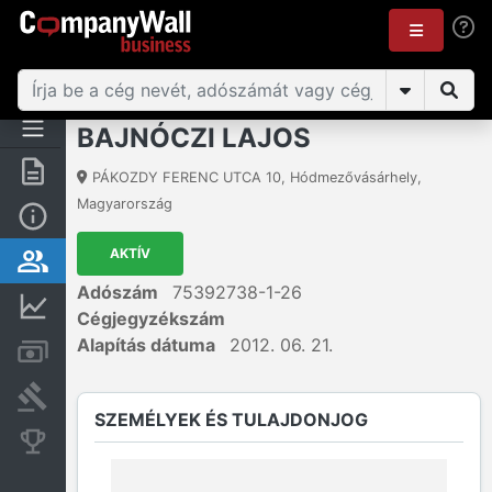
BAJNÓCZI LAJOS
Összegzés
PÁKOZDY FERENC UTCA 10
,
Hódmezővásárhely
,
Magyarország
Alap információk
AKTÍV
Személyek és tulajdonjog
Adószám
75392738-1-26
Pénzügyi információk
Cégjegyzékszám
Alapítás dátuma
2012. 06. 21.
Számlák és zárolások
Bírósági eljárások
SZEMÉLYEK ÉS TULAJDONJOG
Konkurens cégek