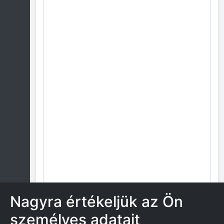
Nagyra értékeljük az Ön
személyes adatait