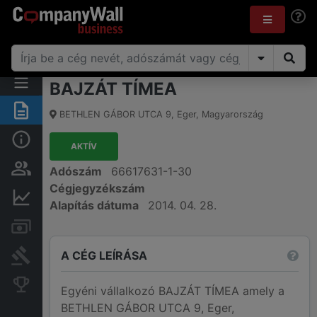
BAJZÁT TÍMEA
Összegzés
BETHLEN GÁBOR UTCA 9
,
Eger
,
Magyarország
Alap információk
AKTÍV
Személyek és tulajdonjog
Adószám
66617631-1-30
Cégjegyzékszám
Pénzügyi információk
Alapítás dátuma
2014. 04. 28.
Számlák és zárolások
A CÉG LEÍRÁSA
Bírósági eljárások
Konkurens cégek
Egyéni vállalkozó BAJZÁT TÍMEA amely a
BETHLEN GÁBOR UTCA 9, Eger,