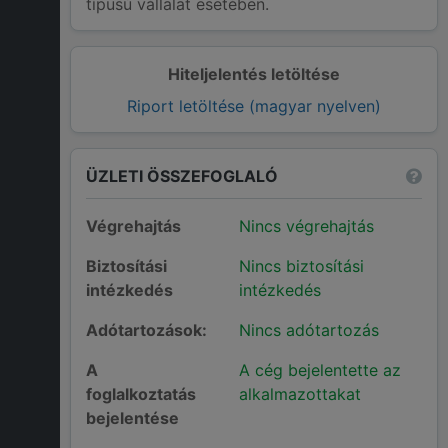
típusú vállalat esetében.
Hiteljelentés letöltése
Riport letöltése (magyar nyelven)
ÜZLETI ÖSSZEFOGLALÓ
Végrehajtás
Nincs végrehajtás
Biztosítási
Nincs biztosítási
intézkedés
intézkedés
Adótartozások:
Nincs adótartozás
A
A cég bejelentette az
foglalkoztatás
alkalmazottakat
bejelentése