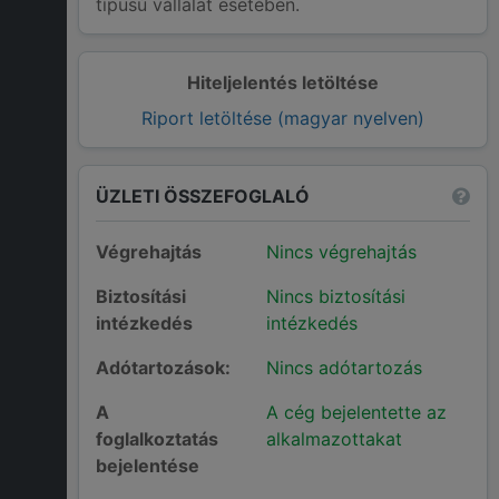
típusú vállalat esetében.
Hiteljelentés letöltése
Riport letöltése (magyar nyelven)
ÜZLETI ÖSSZEFOGLALÓ
Végrehajtás
Nincs végrehajtás
Biztosítási
Nincs biztosítási
intézkedés
intézkedés
Adótartozások:
Nincs adótartozás
A
A cég bejelentette az
foglalkoztatás
alkalmazottakat
bejelentése