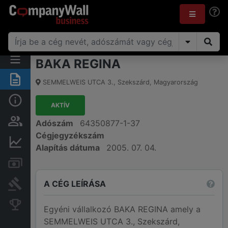
BAKA REGINA
Összegzés
SEMMELWEIS UTCA 3.
,
Szekszárd
,
Magyarország
Alap információk
AKTÍV
Személyek és tulajdonjog
Adószám
64350877-1-37
Cégjegyzékszám
Pénzügyi információk
Alapítás dátuma
2005. 07. 04.
Számlák és zárolások
A CÉG LEÍRÁSA
Bírósági eljárások
Konkurens cégek
Egyéni vállalkozó BAKA REGINA amely a
SEMMELWEIS UTCA 3., Szekszárd,