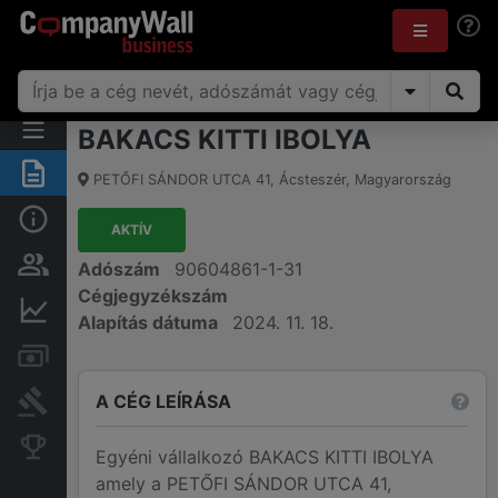
BAKACS KITTI IBOLYA
Összegzés
PETŐFI SÁNDOR UTCA 41
,
Ácsteszér
,
Magyarország
Alap információk
AKTÍV
Személyek és tulajdonjog
Adószám
90604861-1-31
Cégjegyzékszám
Pénzügyi információk
Alapítás dátuma
2024. 11. 18.
Számlák és zárolások
A CÉG LEÍRÁSA
Bírósági eljárások
Konkurens cégek
Egyéni vállalkozó BAKACS KITTI IBOLYA
amely a PETŐFI SÁNDOR UTCA 41,