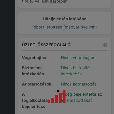
típusú vállalat esetében.
Hiteljelentés letöltése
Riport letöltése (magyar nyelven)
ÜZLETI ÖSSZEFOGLALÓ
Végrehajtás
Nincs végrehajtás
Biztosítási
Nincs biztosítási
intézkedés
intézkedés
Adótartozások:
Nincs adótartozás
A
A cég bejelentette az
foglalkoztatás
alkalmazottakat
bejelentése