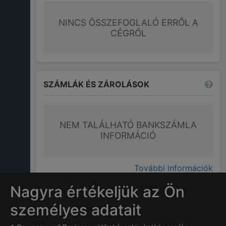
NINCS ÖSSZEFOGLALÓ ERRŐL A
CÉGRŐL
SZÁMLÁK ÉS ZÁROLÁSOK
NEM TALÁLHATÓ BANKSZÁMLA
INFORMÁCIÓ
További információk
Nagyra értékeljük az Ön
GYAKRAN ISMÉTELT KÉRDÉSEK
személyes adatait