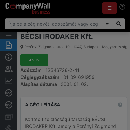
BÉCSI IRODAKER Kft.
Összegzés
Perényi Zsigmond utca 10.
,
1047
,
Budapest
,
Magyarország
Alap információk
AKTÍV
Személyek és tulajdonjog
Adószám
12546736-2-41
Cégjegyzékszám
01-09-691959
Pénzügyi információk
Alapítás dátuma
2001. 01. 02.
Cégkiválósági tanúsítvány
A CÉG LEÍRÁSA
Mélyreható hitelminősítés
Számlák és zárolások
Korlátolt felelősségű társaság BÉCSI
IRODAKER Kft. amely a Perényi Zsigmond
Bírósági eljárások