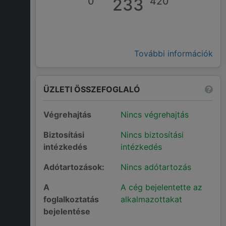
0
233
420
További információk
ÜZLETI ÖSSZEFOGLALÓ
Végrehajtás
Nincs végrehajtás
Biztosítási
Nincs biztosítási
intézkedés
intézkedés
Adótartozások:
Nincs adótartozás
A
A cég bejelentette az
foglalkoztatás
alkalmazottakat
bejelentése