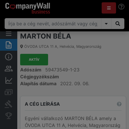
MARTON BÉLA
Összegzés
ÓVODA UTCA 11 A
,
Helvécia
,
Magyarország
Alap információk
AKTÍV
Személyek és tulajdonjog
Adószám
59473549-1-23
Cégjegyzékszám
Pénzügyi információk
Alapítás dátuma
2022. 09. 06.
Számlák és zárolások
A CÉG LEÍRÁSA
Bírósági eljárások
Konkurens cégek
Egyéni vállalkozó MARTON BÉLA amely a
ÓVODA UTCA 11 A, Helvécia, Magyarország