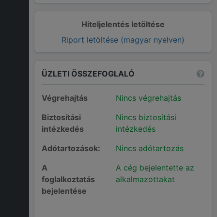
Hiteljelentés letöltése
Riport letöltése (magyar nyelven)
ÜZLETI ÖSSZEFOGLALÓ
Végrehajtás
Nincs végrehajtás
Biztosítási
Nincs biztosítási
intézkedés
intézkedés
Adótartozások:
Nincs adótartozás
A
A cég bejelentette az
foglalkoztatás
alkalmazottakat
bejelentése