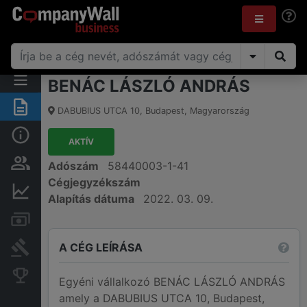
BENÁC LÁSZLÓ ANDRÁS
Összegzés
DABUBIUS UTCA 10
,
Budapest
,
Magyarország
Alap információk
AKTÍV
Személyek és tulajdonjog
Adószám
58440003-1-41
Cégjegyzékszám
Pénzügyi információk
Alapítás dátuma
2022. 03. 09.
Számlák és zárolások
A CÉG LEÍRÁSA
Bírósági eljárások
Konkurens cégek
Egyéni vállalkozó BENÁC LÁSZLÓ ANDRÁS
amely a DABUBIUS UTCA 10, Budapest,