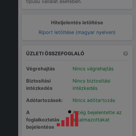
típusú vállalat esetében.
Hiteljelentés letöltése
Riport letöltése (magyar nyelven)
ÜZLETI ÖSSZEFOGLALÓ
Végrehajtás
Nincs végrehajtás
Biztosítási
Nincs biztosítási
intézkedés
intézkedés
Adótartozások:
Nincs adótartozás
A
A cég bejelentette az
foglalkoztatás
alkalmazottakat
bejelentése