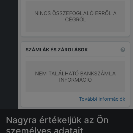
NINCS ÖSSZEFOGLALÓ ERRŐL A
CÉGRŐL
SZÁMLÁK ÉS ZÁROLÁSOK
NEM TALÁLHATÓ BANKSZÁMLA
INFORMÁCIÓ
További információk
Nagyra értékeljük az Ön
GYAKRAN ISMÉTELT KÉRDÉSEK
személyes adatait