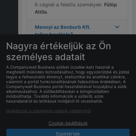
A cégnél a felelős személyek:
Fülöp
Attila
.
Mennyi az
Benburb Kft.
teljes bevétele?
Nagyra értékeljük az Ön
Mekkora a nyereség a
személyes adatait
2025
-as évre vonatkozóan a
Benburb Kft.
cégnél?
A Companywall Business sütiket (cookie-kat) használ a
megfelelő működés biztosításához, hogy egyszerűbbé és jobbá
tegye a felhasználói élményt, statisztikai és analitikai célokra,
Mi
Benburb Kft.
címe?
valamint a portál funkcionalitásának fejlesztése érdekében. A
Companywall Business portál használatával hozzájárul a sütik
alkalmazásához. A sütibeállításokat a böngészőjében
Mi a
Benburb Kft.
cég
módosíthatja. További információk a sütikről, azok
használatáról és letiltásuk módjáról itt olvashatók.
alapításának dátuma?
Nyilatkozat a személyes adatok védelméről
Cookie-beállítások
Egyetértek
CompanyWall Business © 2026
|
Kapcsolat
|