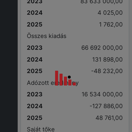
83 633 000,00
4 025,00
1 762,00
Összes kiadás
66 692 000,00
131 898,00
-48 232,00
Adózott eredmény
16 534 000,00
-127 886,00
48 761,00
Saját tőke