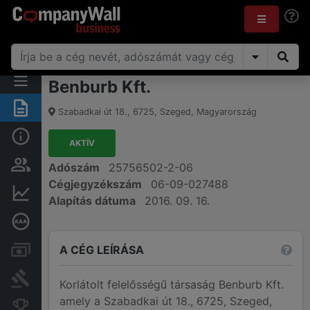
Benburb Kft.
Összegzés
Szabadkai út 18.
,
6725
,
Szeged
,
Magyarország
Alap információk
AKTÍV
Személyek és tulajdonjog
Adószám
25756502-2-06
Cégjegyzékszám
06-09-027488
Pénzügyi információk
Alapítás dátuma
2016. 09. 16.
Mélyreható hitelminősítés
A CÉG LEÍRÁSA
Számlák és zárolások
Bírósági eljárások
Korlátolt felelősségű társaság Benburb Kft.
amely a Szabadkai út 18., 6725, Szeged,
Konkurens cégek