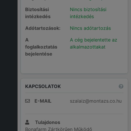
Biztosítási
Nincs biztosítási
intézkedés
intézkedés
Adótartozások:
Nincs adótartozás
A
A cég bejelentette az
foglalkoztatás
alkalmazottakat
bejelentése
KAPCSOLATOK
E-MAIL
szalaiz@montazs.co.hu
Tulajdonos
Bonafarm Zártkörűen Működő