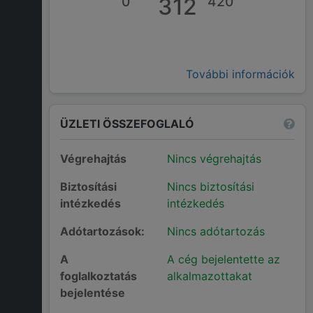
0
312
420
További információk
ÜZLETI ÖSSZEFOGLALÓ
Végrehajtás
Nincs végrehajtás
Biztosítási
Nincs biztosítási
intézkedés
intézkedés
Adótartozások:
Nincs adótartozás
A
A cég bejelentette az
foglalkoztatás
alkalmazottakat
bejelentése