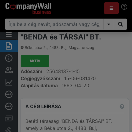
"BENDA és TÁRSAI" BT.
Összegzés
Béke utca 2.
,
4483
,
Buj
,
Magyarország
Alap információk
AKTÍV
Személyek és tulajdonjog
Adószám
25648137-1-15
Cégjegyzékszám
15-06-081470
Pénzügyi információk
Alapítás dátuma
1993. 04. 20.
Cégkiválósági tanúsítvány
A CÉG LEÍRÁSA
Mélyreható hitelminősítés
Számlák és zárolások
Betéti társaság "BENDA és TÁRSAI" BT.
amely a Béke utca 2., 4483, Buj,
Bírósági eljárások