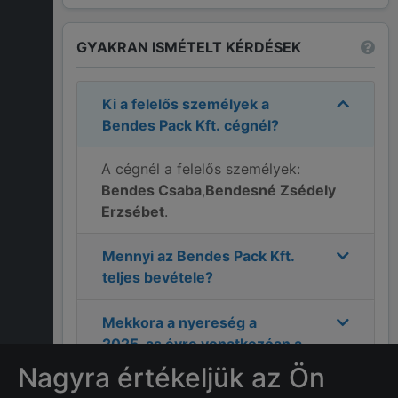
GYAKRAN ISMÉTELT KÉRDÉSEK
Ki a felelős személyek a
Bendes Pack Kft.
cégnél?
A cégnél a felelős személyek:
Bendes Csaba
,
Bendesné Zsédely
Erzsébet
.
Mennyi az
Bendes Pack Kft.
teljes bevétele?
Mekkora a nyereség a
2025
-as évre vonatkozóan a
Bendes Pack Kft.
cégnél?
Nagyra értékeljük az Ön