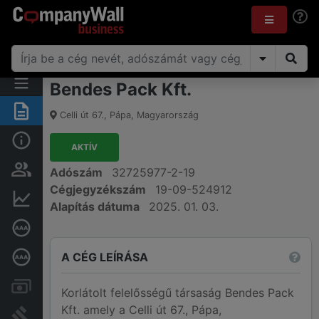
Bendes Pack Kft.
Összegzés
Celli út 67.
,
Pápa
,
Magyarország
Alap információk
AKTÍV
Személyek és tulajdonjog
Adószám
32725977-2-19
Cégjegyzékszám
19-09-524912
Pénzügyi információk
Alapítás dátuma
2025. 01. 03.
Cégkiválósági tanúsítvány
A CÉG LEÍRÁSA
Mélyreható hitelminősítés
Számlák és zárolások
Korlátolt felelősségű társaság Bendes Pack
Kft. amely a Celli út 67., Pápa,
Bírósági eljárások