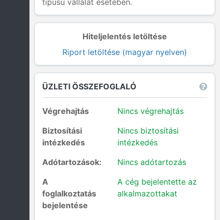
típusú vállalat esetében.
Hiteljelentés letöltése
Riport letöltése (magyar nyelven)
ÜZLETI ÖSSZEFOGLALÓ
Végrehajtás
Nincs végrehajtás
Biztosítási
Nincs biztosítási
intézkedés
intézkedés
Adótartozások:
Nincs adótartozás
A
A cég bejelentette az
foglalkoztatás
alkalmazottakat
bejelentése