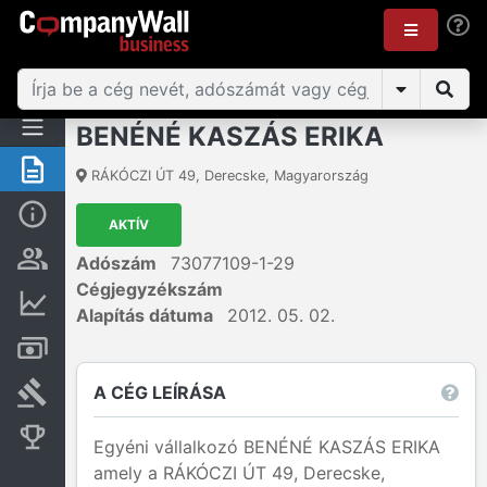
BENÉNÉ KASZÁS ERIKA
Összegzés
RÁKÓCZI ÚT 49
,
Derecske
,
Magyarország
Alap információk
AKTÍV
Személyek és tulajdonjog
Adószám
73077109-1-29
Cégjegyzékszám
Pénzügyi információk
Alapítás dátuma
2012. 05. 02.
Számlák és zárolások
A CÉG LEÍRÁSA
Bírósági eljárások
Konkurens cégek
Egyéni vállalkozó BENÉNÉ KASZÁS ERIKA
amely a RÁKÓCZI ÚT 49, Derecske,