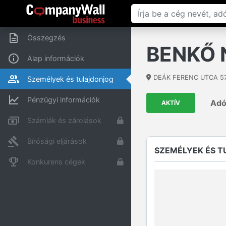
Összegzés
BENKŐ 
Alap információk
DEÁK FERENC UTCA 5
Személyek és tulajdonjog
Pénzügyi információk
Ad
AKTÍV
Számlák és zárolások
Bírósági eljárások
SZEMÉLYEK ÉS 
Konkurens cégek