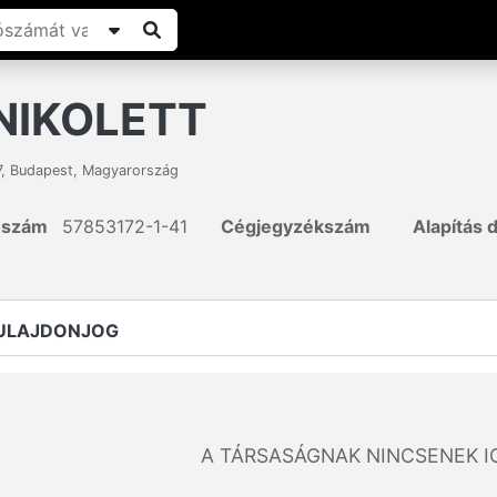
NIKOLETT
7
,
Budapest
,
Magyarország
ószám
57853172-1-41
Cégjegyzékszám
Alapítás 
TULAJDONJOG
A TÁRSASÁGNAK NINCSENEK I