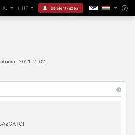
HU
HUF
Bejelentkezés
dátuma
2021. 11. 02.
GAZGATÓI