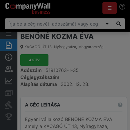
BENŐNÉ KOZMA ÉVA
Összegzés
KACAGÓ ÚT 13
,
Nyíregyháza
,
Magyarország
Alap információk
AKTÍV
Személyek és tulajdonjog
Adószám
51910763-1-35
Cégjegyzékszám
Pénzügyi információk
Alapítás dátuma
2002. 12. 28.
Számlák és zárolások
A CÉG LEÍRÁSA
Bírósági eljárások
Konkurens cégek
Egyéni vállalkozó BENŐNÉ KOZMA ÉVA
amely a KACAGÓ ÚT 13, Nyíregyháza,