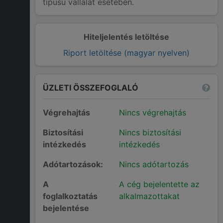
típusú vállalat esetében.
Hiteljelentés letöltése
Riport letöltése (magyar nyelven)
ÜZLETI ÖSSZEFOGLALÓ
Végrehajtás
Nincs végrehajtás
Biztosítási
Nincs biztosítási
intézkedés
intézkedés
Adótartozások:
Nincs adótartozás
A
A cég bejelentette az
foglalkoztatás
alkalmazottakat
bejelentése