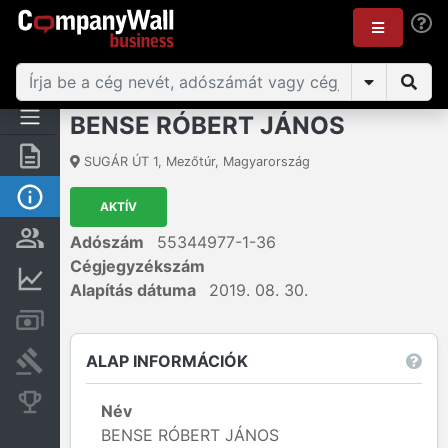
BENSE RÓBERT JÁNOS
Összegzés
SUGÁR ÚT 1
,
Mezőtúr
,
Magyarország
Alap információk
AKTÍV
Személyek és tulajdonjog
Adószám
55344977-1-36
Cégjegyzékszám
Pénzügyi információk
Alapítás dátuma
2019. 08. 30.
Számlák és zárolások
ALAP INFORMÁCIÓK
Bírósági eljárások
Konkurens cégek
Név
BENSE RÓBERT JÁNOS