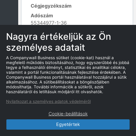
Cégjegyzékszám
Adószám
55344977-1-36
Alapítás dátuma
Nagyra értékeljük az Ön
2019. 08. 30.
személyes adatait
Tevékenység kódja
901102 - Írói, költői tevékenység;
A Companywall Business sütiket (cookie-kat) használ a
Leaflet
|
© OpenStreetMap contributors
megfelelő működés biztosításához, hogy egyszerűbbé és jobbá
tegye a felhasználói élményt, statisztikai és analitikai célokra,
valamint a portál funkcionalitásának fejlesztése érdekében. A
Companywall Business portál használatával hozzájárul a sütik
alkalmazásához. A sütibeállításokat a böngészőjében
KAPCSOLATOK
módosíthatja. További információk a sütikről, azok
használatáról és letiltásuk módjáról itt olvashatók.
Nyilatkozat a személyes adatok védelméről
Cookie-beállítások
CompanyWall Business © 2026
Egyetértek
|
Kapcsolat
|
Felhasználási feltétek
|
Adatvédelmi szabályzat