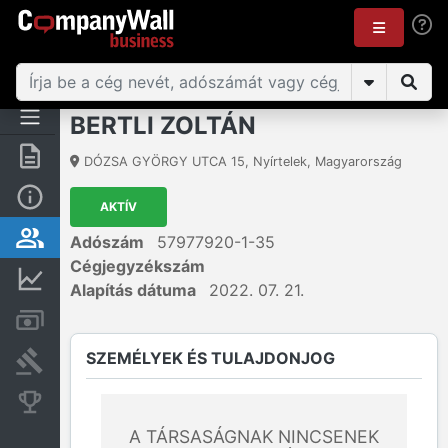
BERTLI ZOLTÁN
Összegzés
DÓZSA GYÖRGY UTCA 15
,
Nyírtelek
,
Magyarország
Alap információk
AKTÍV
Személyek és tulajdonjog
Adószám
57977920-1-35
Cégjegyzékszám
Pénzügyi információk
Alapítás dátuma
2022. 07. 21.
Számlák és zárolások
SZEMÉLYEK ÉS TULAJDONJOG
Bírósági eljárások
Konkurens cégek
A TÁRSASÁGNAK NINCSENEK