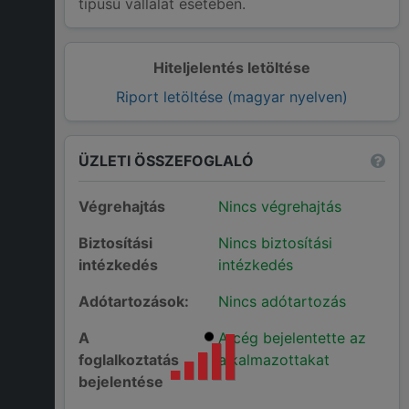
típusú vállalat esetében.
Hiteljelentés letöltése
Riport letöltése (magyar nyelven)
ÜZLETI ÖSSZEFOGLALÓ
Végrehajtás
Nincs végrehajtás
Biztosítási
Nincs biztosítási
intézkedés
intézkedés
Adótartozások:
Nincs adótartozás
A
A cég bejelentette az
foglalkoztatás
alkalmazottakat
bejelentése