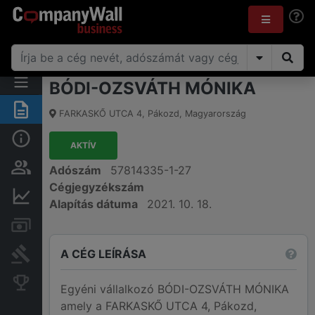
BÓDI-OZSVÁTH MÓNIKA
Összegzés
FARKASKŐ UTCA 4
,
Pákozd
,
Magyarország
Alap információk
AKTÍV
Személyek és tulajdonjog
Adószám
57814335-1-27
Cégjegyzékszám
Pénzügyi információk
Alapítás dátuma
2021. 10. 18.
Számlák és zárolások
A CÉG LEÍRÁSA
Bírósági eljárások
Konkurens cégek
Egyéni vállalkozó BÓDI-OZSVÁTH MÓNIKA
amely a FARKASKŐ UTCA 4, Pákozd,