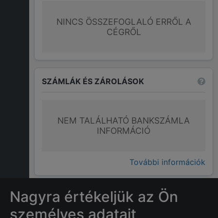
NINCS ÖSSZEFOGLALÓ ERRŐL A
CÉGRŐL
SZÁMLÁK ÉS ZÁROLÁSOK
NEM TALÁLHATÓ BANKSZÁMLA
INFORMÁCIÓ
További információk
Nagyra értékeljük az Ön
GYAKRAN ISMÉTELT KÉRDÉSEK
személyes adatait