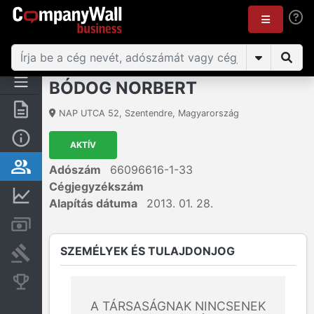
BÓDOG NORBERT
Összegzés
NAP UTCA 52
,
Szentendre
,
Magyarország
Alap információk
AKTÍV
Személyek és tulajdonjog
Adószám
66096616-1-33
Cégjegyzékszám
Pénzügyi információk
Alapítás dátuma
2013. 01. 28.
Számlák és zárolások
SZEMÉLYEK ÉS TULAJDONJOG
Bírósági eljárások
Konkurens cégek
A TÁRSASÁGNAK NINCSENEK