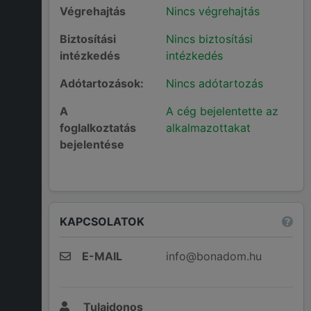
Végrehajtás
Nincs végrehajtás
Biztosítási
Nincs biztosítási
intézkedés
intézkedés
Adótartozások:
Nincs adótartozás
A
A cég bejelentette az
foglalkoztatás
alkalmazottakat
bejelentése
KAPCSOLATOK
E-MAIL
info@bonadom.hu
Tulajdonos