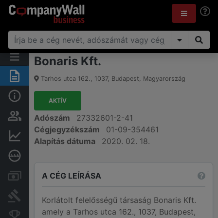
Bonaris Kft.
Összegzés
Tarhos utca 162.
,
1037
,
Budapest
,
Magyarország
Alap információk
AKTÍV
Személyek és tulajdonjog
Adószám
27332601-2-41
Cégjegyzékszám
01-09-354461
Pénzügyi információk
Alapítás dátuma
2020. 02. 18.
Mélyreható hitelminősítés
A CÉG LEÍRÁSA
Számlák és zárolások
Bírósági eljárások
Korlátolt felelősségű társaság Bonaris Kft.
amely a Tarhos utca 162., 1037, Budapest,
Konkurens cégek