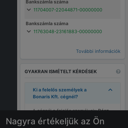
Bankszámla száma
11704007-22044871-00000000
Bankszámla száma
11763048-23161883-00000000
További információk
GYAKRAN ISMÉTELT KÉRDÉSEK
Ki a felelős személyek a
Bonaris Kft.
cégnél?
A cégnél a felelős személyek:
Rácz
István
.
Nagyra értékeljük az Ön