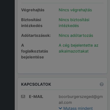
Végrehajtás
Nincs végrehajtás
Biztosítási
Nincs biztosítási
intézkedés
intézkedés
Adótartozások:
Nincs adótartozás
A
A cég bejelentette az
foglalkoztatás
alkalmazottakat
bejelentése
KAPCSOLATOK
E-MAIL
boorburgerszeged@gm
ail.com
Mutass mindent