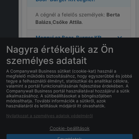
A cégnél a felelős személyek:
Berta
Balázs
,
Csőke Attila
.
Mennyi az
Boor-Burger Kft
teljes bevétele?
Nagyra értékeljük az Ön
személyes adatait
Mi
Boor-Burger Kft
címe?
A Companywall Business sütiket (cookie-kat) használ a
megfelelő működés biztosításához, hogy egyszerűbbé és jobbá
Hány alkalmazottja van a
tegye a felhasználói élményt, statisztikai és analitikai célokra,
Boor-Burger Kft
cégnek?
valamint a portál funkcionalitásának fejlesztése érdekében. A
Companywall Business portál használatával hozzájárul a sütik
alkalmazásához. A sütibeállításokat a böngészőjében
Mi a
Boor-Burger Kft
cég
módosíthatja. További információk a sütikről, azok
használatáról és letiltásuk módjáról itt olvashatók.
alapításának dátuma?
Nyilatkozat a személyes adatok védelméről
Cookie-beállítások
CompanyWall Business © 2026
|
Kapcsolat
|