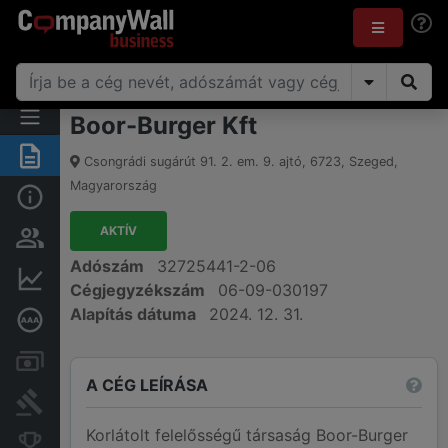
Boor-Burger Kft
Összegzés
Csongrádi sugárút 91. 2. em. 9. ajtó
,
6723
,
Szeged
,
Magyarország
Alap információk
AKTÍV
Személyek és tulajdonjog
Adószám
32725441-2-06
Pénzügyi információk
Cégjegyzékszám
06-09-030197
Alapítás dátuma
2024. 12. 31.
Mélyreható hitelminősítés
Számlák és zárolások
A CÉG LEÍRÁSA
Bírósági eljárások
Korlátolt felelősségű társaság Boor-Burger
Konkurens cégek