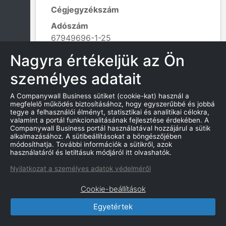
Cégjegyzékszám
Adószám
67949696-1-25
Alapítás dátuma
Nagyra értékeljük az Ön
2016. 12. 02.
személyes adatait
Tevékenység kódja
855301 - Járművezető-képzés;
A Companywall Business sütiket (cookie-kat) használ a
Leaflet
|
© OpenStreetMap contributors
megfelelő működés biztosításához, hogy egyszerűbbé és jobbá
tegye a felhasználói élményt, statisztikai és analitikai célokra,
valamint a portál funkcionalitásának fejlesztése érdekében. A
Companywall Business portál használatával hozzájárul a sütik
alkalmazásához. A sütibeállításokat a böngészőjében
KAPCSOLATOK
módosíthatja. További információk a sütikről, azok
használatáról és letiltásuk módjáról itt olvashatók.
Nyilatkozat a személyes adatok védelméről
Cookie-beállítások
CompanyWall Business © 2026
Egyetértek
|
Kapcsolat
|
Felhasználási feltétek
|
Adatvédelmi szabályzat