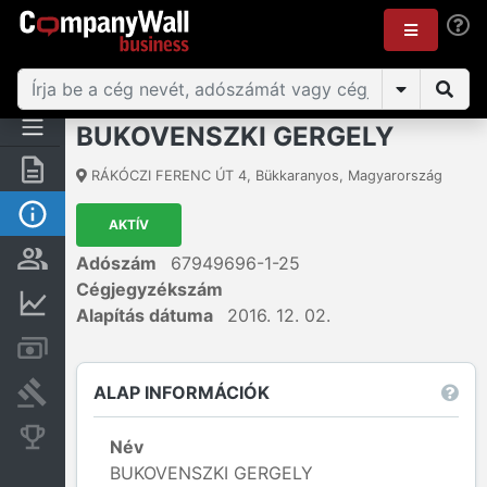
BUKOVENSZKI GERGELY
Összegzés
RÁKÓCZI FERENC ÚT 4
,
Bükkaranyos
,
Magyarország
Alap információk
AKTÍV
Személyek és tulajdonjog
Adószám
67949696-1-25
Cégjegyzékszám
Pénzügyi információk
Alapítás dátuma
2016. 12. 02.
Számlák és zárolások
ALAP INFORMÁCIÓK
Bírósági eljárások
Konkurens cégek
Név
BUKOVENSZKI GERGELY