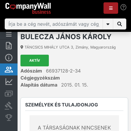
BULECZA JÁNOS KÁROLY
Összegzés
TÁNCSICS MIHÁLY UTCA 3
,
Zimány
,
Magyarország
Alap információk
AKTÍV
Személyek és tulajdonjog
Adószám
66937128-2-34
Cégjegyzékszám
Pénzügyi információk
Alapítás dátuma
2015. 01. 15.
Számlák és zárolások
SZEMÉLYEK ÉS TULAJDONJOG
Bírósági eljárások
Konkurens cégek
A TÁRSASÁGNAK NINCSENEK