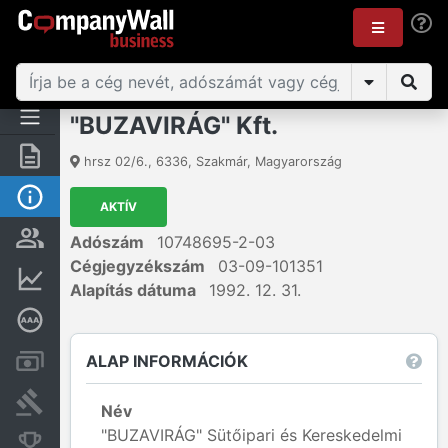
"BUZAVIRÁG" Kft.
Összegzés
hrsz 02/6.
,
6336
,
Szakmár
,
Magyarország
Alap információk
AKTÍV
Személyek és tulajdonjog
Adószám
10748695-2-03
Cégjegyzékszám
03-09-101351
Pénzügyi információk
Alapítás dátuma
1992. 12. 31.
Mélyreható hitelminősítés
ALAP INFORMÁCIÓK
Számlák és zárolások
Bírósági eljárások
Név
"BUZAVIRÁG" Sütőipari és Kereskedelmi
Konkurens cégek