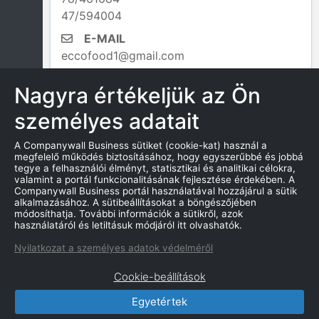
47/594004
E-MAIL
eccofood1@gmail.com
Nagyra értékeljük az Ön
személyes adatait
INFORMÁCIÓK AZ ÁLLAMTÓL
A Companywall Business sütiket (cookie-kat) használ a
megfelelő működés biztosításához, hogy egyszerűbbé és jobbá
Alaptőke:
tegye a felhasználói élményt, statisztikai és analitikai célokra,
16 500 000,00
valamint a portál funkcionalitásának fejlesztése érdekében. A
Companywall Business portál használatával hozzájárul a sütik
Jogi forma:
alkalmazásához. A sütibeállításokat a böngészőjében
módosíthatja. További információk a sütikről, azok
Kft.
használatáról és letiltásuk módjáról itt olvashatók.
Változások a cégnél
Nyilatkozat a személyes adatok védelméről
Cookie-beállítások
Egyetértek
CompanyWall Business © 2026
|
Kapcsolat
|
Felhasználási feltétek
|
Adatvédelmi szabályzat