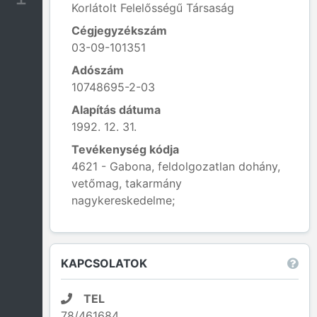
Korlátolt Felelősségű Társaság
Cégjegyzékszám
03-09-101351
Adószám
10748695-2-03
Alapítás dátuma
1992. 12. 31.
Tevékenység kódja
4621 - Gabona, feldolgozatlan dohány,
vetőmag, takarmány
nagykereskedelme;
Leaflet
|
© OpenStreetMap contributors
KAPCSOLATOK
TEL
78/461684