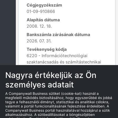
Cégjegyzékszám
01-09-910866
Alapítás dátuma
2008. 12. 18.
Bankszámla zárásának dátuma
2026. 07. 31.
Tevékenység kódja
6220 - Információtechnológiai
szaktanácsadás és számítástechnikai
eszközök, rendszerek üzemeltetése;
Nagyra értékeljük az Ön
személyes adatait
INFORMÁCIÓK AZ ÁLLAMTÓL
A Companywall Business sütiket (cookie-kat) használ a
megfelelő működés biztosításához, hogy egyszerűbbé és jobbá
tegye a felhasználói élményt, statisztikai és analitikai célokra,
Alaptőke:
valamint a portál funkcionalitásának fejlesztése érdekében. A
Companywall Business portál használatával hozzájárul a sütik
3 000 000,00
alkalmazásához. A sütibeállításokat a böngészőjében