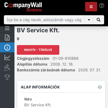
BV Service Kft.
Összegzés
Alap információk
INKATÍV - TÖRÖLVE
Pénzügyi információk
Cégjegyzékszám
01-09-910866
Alapítás dátuma
2008. 12. 18.
Bírósági eljárások
Bankszámla zárásának dátuma
2026. 07. 31.
Konkurens cégek
ALAP INFORMÁCIÓK
Név
BV Service Kft.