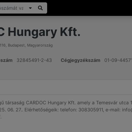
 Hungary Kft.
116
,
Budapest
,
Magyarország
ószám
32845491-2-43
Cégjegyzékszám
01-09-4457
ségű társaság CARDOC Hungary Kft. amely a Temesvár utca 1
5. 06. 27.. Elérhetőségeik: telefon: 308305911, e-mail: inf
.