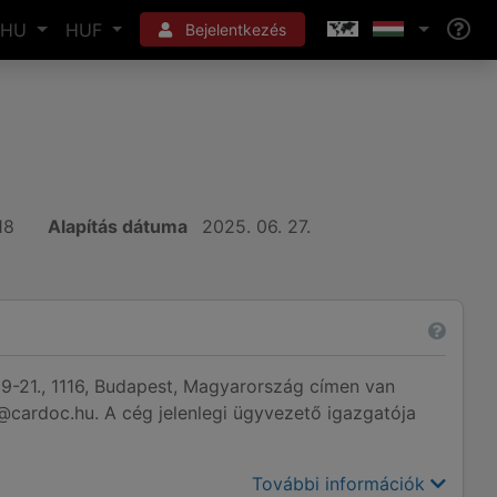
HU
HUF
Bejelentkezés
18
Alapítás dátuma
2025. 06. 27.
9-21., 1116, Budapest, Magyarország címen van
o@cardoc.hu. A cég jelenlegi ügyvezető igazgatója
További információk