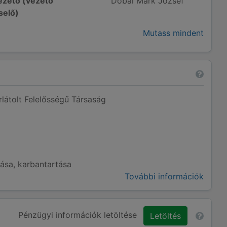
zető (vezető
Dobai Márk József
selő)
Mutass mindent
átolt Felelősségű Társaság
tása, karbantartása
További információk
Pénzügyi információk letöltése
Letöltés