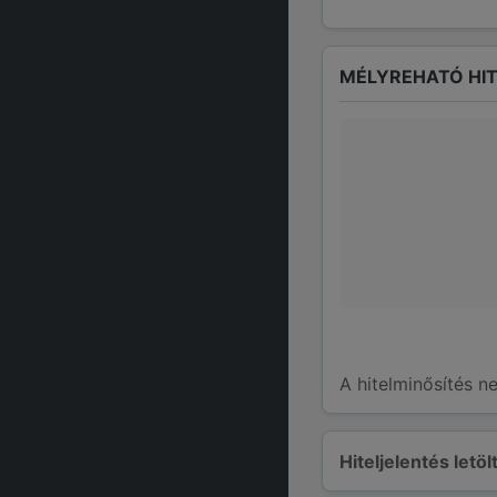
MÉLYREHATÓ HIT
A hitelminősítés n
Hiteljelentés letö