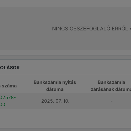
NINCS ÖSSZEFOGLALÓ ERRŐL 
ROLÁSOK
Bankszámla nyitás
Bankszámla
a száma
dátuma
zárásának dátum
002578-
2025. 07. 10.
-
00