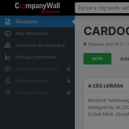
Összegzés
CARDOC
Alap információk
Temesvár utca 19-21.
,
1
Személyek és tulajdonjog
Pénzügyi információk
Ad
AKTÍV
Számlák és zárolások
Bírósági eljárások
A CÉG LEÍRÁSA
Konkurens cégek
Korlátolt felelős
bejegyezve, és 202
Dobai Márk József