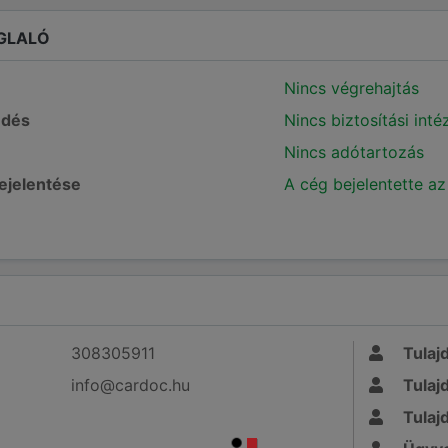
GLALÓ
Nincs végrehajtás
edés
Nincs biztosítási int
Nincs adótartozás
bejelentése
A cég bejelentette az
308305911
Tulaj
info@cardoc.hu
Tulaj
Tulaj