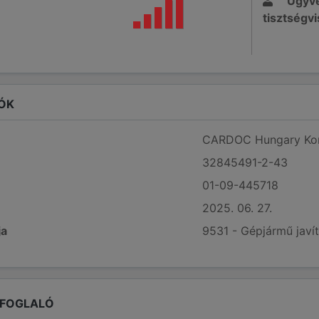
Ügyve
tisztségvi
ÓK
CARDOC Hungary Korl
32845491-2-43
01-09-445718
2025. 06. 27.
ja
9531 - Gépjármű javí
EFOGLALÓ