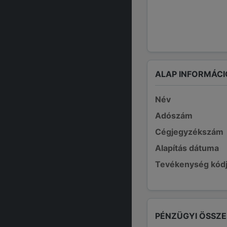
ALAP INFORMÁCI
Név
Adószám
Cégjegyzékszám
Alapítás dátuma
Tevékenység kód
PÉNZÜGYI ÖSSZ