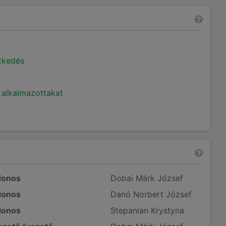
ézkedés
 alkalmazottakat
donos
Dobai Márk József
donos
Danó Norbert József
donos
Stepanian Krystyna