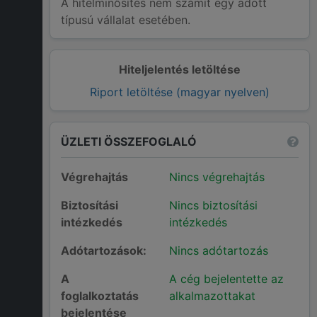
A hitelminősítés nem számít egy adott
típusú vállalat esetében.
Hiteljelentés letöltése
Riport letöltése (magyar nyelven)
ÜZLETI ÖSSZEFOGLALÓ
Végrehajtás
Nincs végrehajtás
Biztosítási
Nincs biztosítási
intézkedés
intézkedés
Adótartozások:
Nincs adótartozás
A
A cég bejelentette az
foglalkoztatás
alkalmazottakat
bejelentése