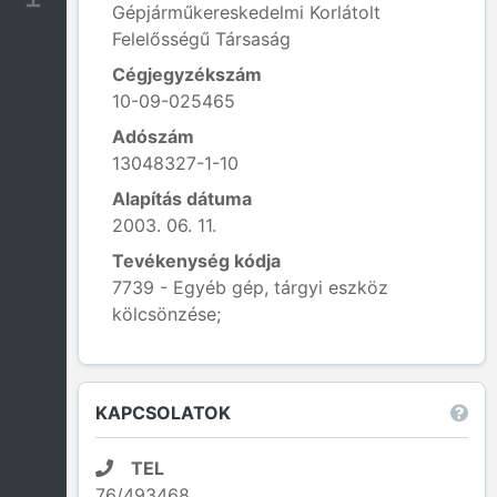
Gépjárműkereskedelmi Korlátolt
Felelősségű Társaság
Cégjegyzékszám
10-09-025465
Adószám
13048327-1-10
Alapítás dátuma
2003. 06. 11.
Tevékenység kódja
7739 - Egyéb gép, tárgyi eszköz
kölcsönzése;
Leaflet
|
© OpenStreetMap contributors
KAPCSOLATOK
TEL
76/493468