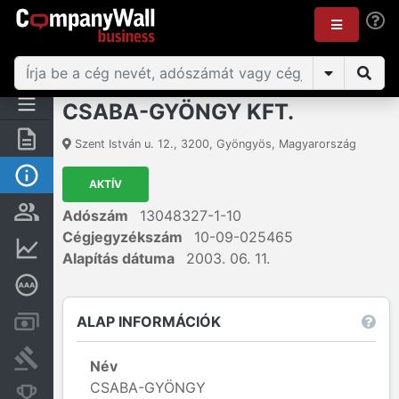
CSABA-GYÖNGY KFT.
Összegzés
Szent István u. 12.
,
3200
,
Gyöngyös
,
Magyarország
Alap információk
AKTÍV
Személyek és tulajdonjog
Adószám
13048327-1-10
Cégjegyzékszám
10-09-025465
Pénzügyi információk
Alapítás dátuma
2003. 06. 11.
Mélyreható hitelminősítés
ALAP INFORMÁCIÓK
Számlák és zárolások
Bírósági eljárások
Név
CSABA-GYÖNGY
Konkurens cégek