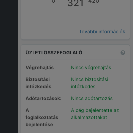
0
321
420
További információk
ÜZLETI ÖSSZEFOGLALÓ
Végrehajtás
Nincs végrehajtás
Biztosítási
Nincs biztosítási
intézkedés
intézkedés
Adótartozások:
Nincs adótartozás
A
A cég bejelentette az
foglalkoztatás
alkalmazottakat
bejelentése