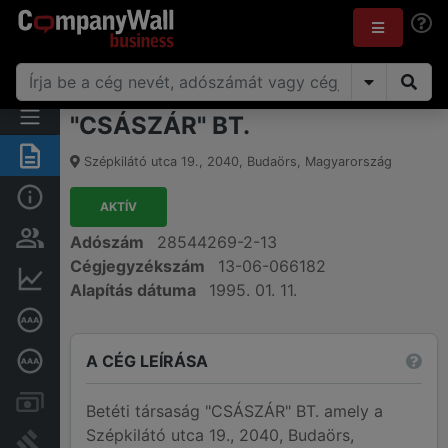
"CSÁSZÁR" BT.
Összegzés
Szépkilátó utca 19.
,
2040
,
Budaörs
,
Magyarország
Alap információk
AKTÍV
Személyek és tulajdonjog
Adószám
28544269-2-13
Cégjegyzékszám
13-06-066182
Pénzügyi információk
Alapítás dátuma
1995. 01. 11.
Cégkiválósági tanúsítvány
A CÉG LEÍRÁSA
Mélyreható hitelminősítés
Számlák és zárolások
Betéti társaság "CSÁSZÁR" BT. amely a
Szépkilátó utca 19., 2040, Budaörs,
Bírósági eljárások