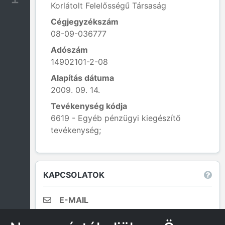
Korlátolt Felelősségű Társaság
Cégjegyzékszám
08-09-036777
Adószám
14902101-2-08
Alapítás dátuma
2009. 09. 14.
Tevékenység kódja
6619 - Egyéb pénzügyi kiegészítő
tevékenység;
Leaflet
|
© OpenStreetMap contributors
KAPCSOLATOK
E-MAIL
gyor2007@gmail.com