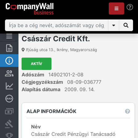
Császár Credit Kft.
Összegzés
Ifjúság utca 13.
,
Ikrény
,
Magyarország
Alap információk
AKTÍV
Személyek és tulajdonjog
Adószám
14902101-2-08
Cégjegyzékszám
08-09-036777
Pénzügyi információk
Alapítás dátuma
2009. 09. 14.
Mélyreható hitelminősítés
ALAP INFORMÁCIÓK
Számlák és zárolások
Bírósági eljárások
Név
Császár Credit Pénzügyi Tanácsadó
Konkurens cégek